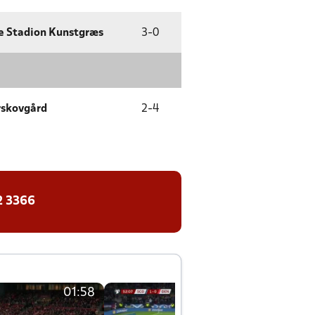
e Stadion Kunstgræs
3
-
0
rskovgård
2
-
4
2 3366
01:58
01:58