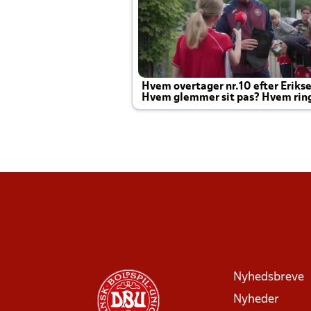
Hvem overtager nr.10 efter Eriks
Hvem glemmer sit pas? Hvem rin
Joachim altid til efter kampe?
Nyhedsbreve
Nyheder