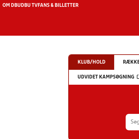
OM DBU
DBU TV
FANS & BILLETTER
KLUB/HOLD
RÆKK
UDVIDET KAMPSØGNING