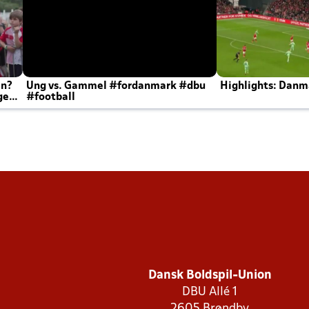
en?
Ung vs. Gammel #fordanmark #dbu
Highlights: Danma
ger
#football
Dansk Boldspil-Union
DBU Allé 1
2605 Brøndby