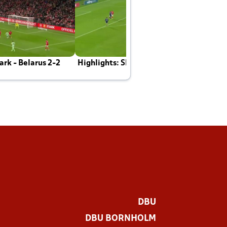
rk - Belarus 2-2
Highlights: Skotland - Danmark 4-2
J
E
DBU
DBU BORNHOLM