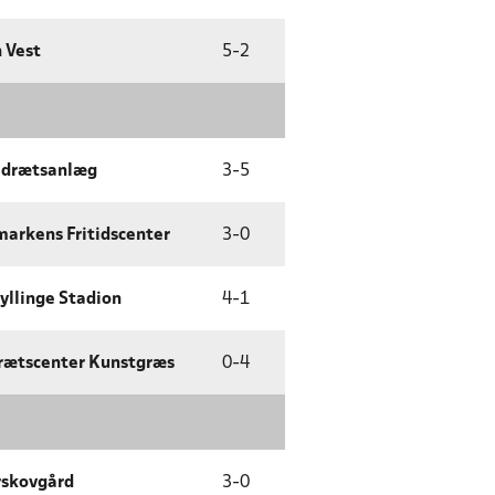
 Vest
5
-
2
 Idrætsanlæg
3
-
5
arkens Fritidscenter
3
-
0
yllinge Stadion
4
-
1
drætscenter Kunstgræs
0
-
4
rskovgård
3
-
0