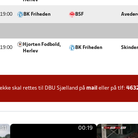
Herlev
19:00
BK Friheden
BSF
Avedør
Hjorten Fodbold,
19:00
BK Friheden
Skinde
Herlev
ke skal rettes til DBU Sjælland på
mail
eller på tlf:
463
:11
00:19