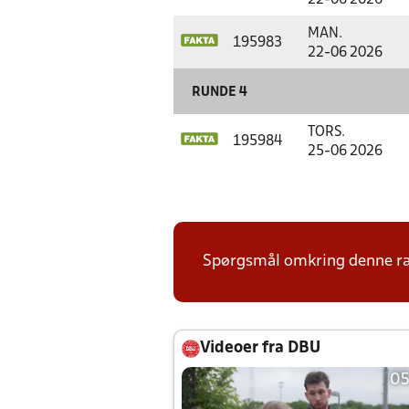
22-06 2026
MAN.
195983
22-06 2026
RUNDE 4
TORS.
195984
25-06 2026
Spørgsmål omkring denne ræk
Videoer fra DBU
05