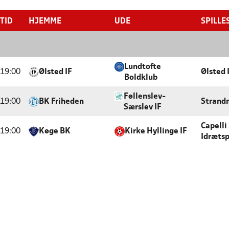
TID
HJEMME
UDE
SPILLE
Lundtofte
19:00
Ølsted IF
Ølsted
Boldklub
Føllenslev-
19:00
BK Friheden
Strandm
Særslev IF
Capelli
19:00
Køge BK
Kirke Hyllinge IF
Idræts