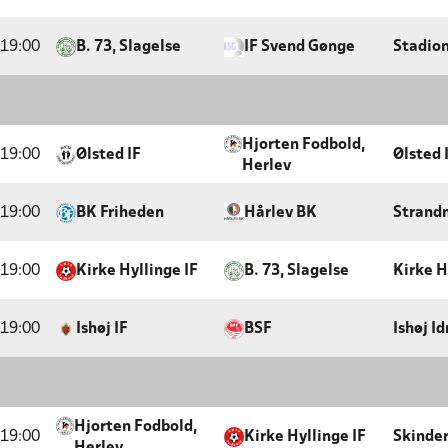
19:00
B. 73, Slagelse
IF Svend Gønge
Stadion
Hjorten Fodbold,
19:00
Ølsted IF
Ølsted
Herlev
19:00
BK Friheden
Hårlev BK
Strandm
19:00
Kirke Hyllinge IF
B. 73, Slagelse
Kirke H
19:00
Ishøj IF
BSF
Ishøj I
Hjorten Fodbold,
19:00
Kirke Hyllinge IF
Skinde