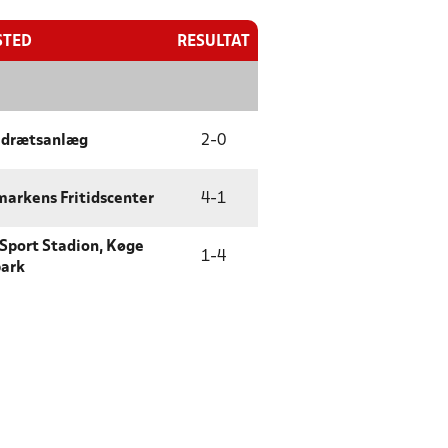
STED
RESULTAT
 Idrætsanlæg
2
-
0
arkens Fritidscenter
4
-
1
 Sport Stadion, Køge
1
-
4
park