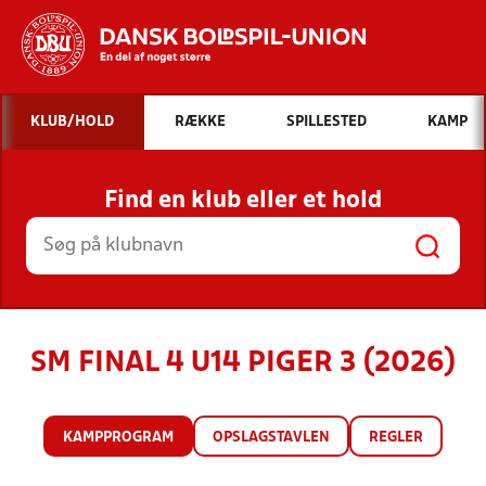
Hvad vil du søge efter?
KLUB/HOLD
RÆKKE
SPILLESTED
KAMP
INDHOLD OG NYHEDER
Find en klub eller et hold
STILLINGER, RESULTATER, KLUBBER OG
HOLD
SM FINAL 4 U14 PIGER 3 (2026)
KAMPPROGRAM
OPSLAGSTAVLEN
REGLER