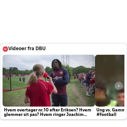
Videoer fra DBU
Hvem overtager nr.10 efter Eriksen? Hvem
Ung vs. Gamm
glemmer sit pas? Hvem ringer Joachim
#football
altid til efter kampe?