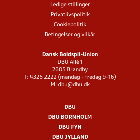
Ledige stillinger
Privatlivspolitik
Cookiepolitik
Betingelser og vilkår
Dansk Boldspil-Union
DBU Allé 1
2605 Brøndby
T: 4326 2222 (mandag - fredag 9-16)
M:
dbu@dbu.dk
DBU
DBU BORNHOLM
DBU FYN
DBU JYLLAND