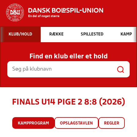
Hvad vil du søge efter?
KLUB/HOLD
RÆKKE
SPILLESTED
KAMP
INDHOLD OG NYHEDER
Find en klub eller et hold
STILLINGER, RESULTATER, KLUBBER OG
HOLD
FINALS U14 PIGE 2 8:8 (2026)
KAMPPROGRAM
OPSLAGSTAVLEN
REGLER