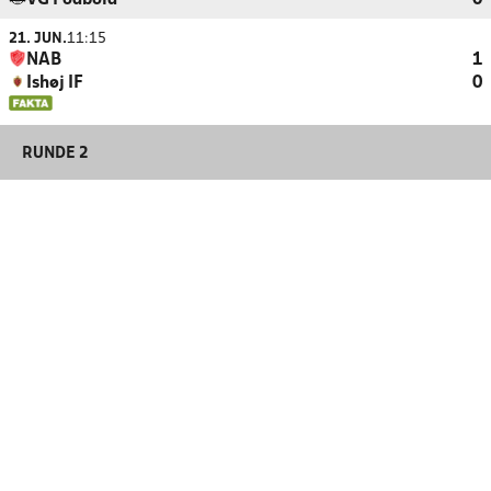
VG Fodbold
0
21. JUN.
11:15
NAB
1
Ishøj IF
0
RUNDE 2