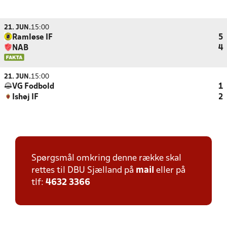
21. JUN.
15:00
Ramløse IF
5
NAB
4
21. JUN.
15:00
VG Fodbold
1
Ishøj IF
2
Spørgsmål omkring denne række skal
rettes til DBU Sjælland på
mail
eller på
tlf:
4632 3366