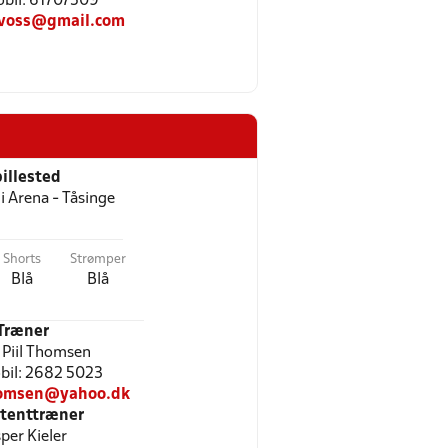
Mobil: 61707509
.voss@gmail.com
illested
i Arena - Tåsinge
Shorts
Strømper
Blå
Blå
Træner
 Piil Thomsen
obil: 2682 5023
omsen@yahoo.dk
stenttræner
per Kieler