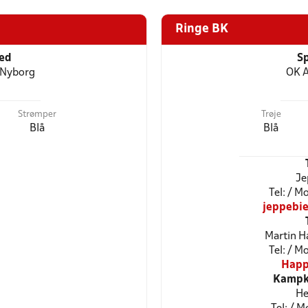
Ringe BK
ted
Sp
 Nyborg
OK A
Strømper
Trøje
Blå
Blå
Je
Tel: / 
jeppebi
Martin H
Tel: / 
Happ
Kampkl
He