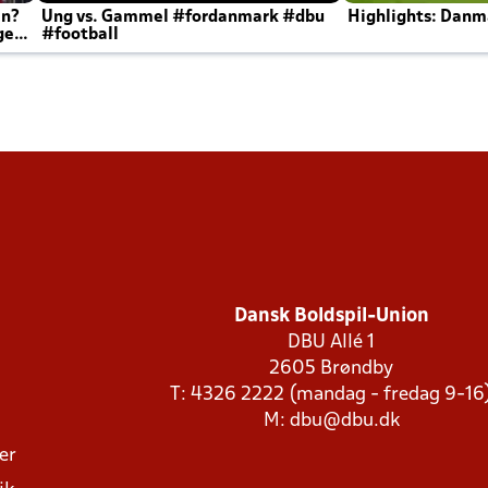
en?
Ung vs. Gammel #fordanmark #dbu
Highlights: Danma
ger
#football
Dansk Boldspil-Union
DBU Allé 1
2605 Brøndby
T: 4326 2222 (mandag - fredag 9-16
M:
dbu@dbu.dk
ger