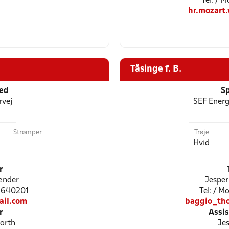
Tel: / 
hr.mozart
Tåsinge f. B.
ted
Sp
rvej
SEF Energ
Strømper
Trøje
Hvid
r
ænder
Jesper
22640201
Tel: / M
ail.com
baggio_th
r
Assi
orth
Jes