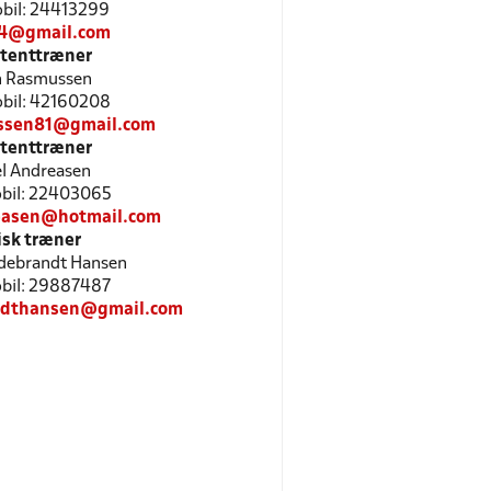
Mobil: 24413299
04@gmail.com
stenttræner
n Rasmussen
Mobil: 42160208
ssen81@gmail.com
stenttræner
l Andreasen
Mobil: 22403065
easen@hotmail.com
isk træner
ldebrandt Hansen
Mobil: 29887487
andthansen@gmail.com