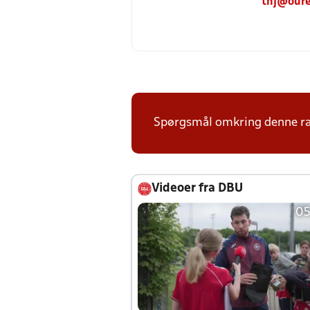
tnj@oure
Spørgsmål omkring denne ræk
Videoer fra DBU
05