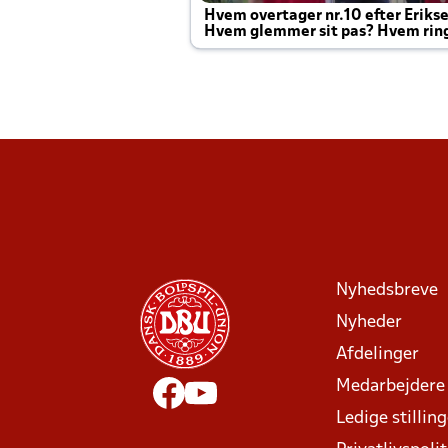
Hvem overtager nr.10 efter Eriks
Hvem glemmer sit pas? Hvem rin
Joachim altid til efter kampe?
Nyhedsbreve
Nyheder
Afdelinger
Medarbejdere
Ledige stillin