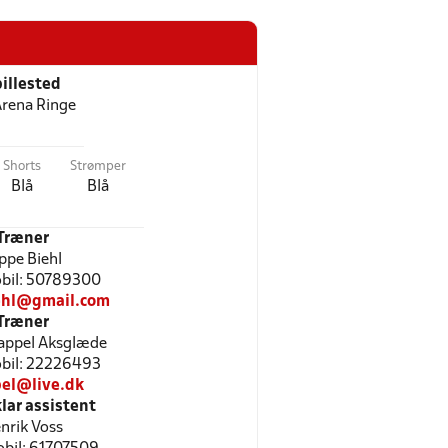
illested
rena Ringe
Shorts
Strømper
Blå
Blå
Træner
ppe Biehl
Mobil: 50789300
ehl@gmail.com
Træner
appel Aksglæde
Mobil: 22226493
el@live.dk
ar assistent
nrik Voss