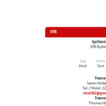
SfB
Spilles
SfB Rytte
Trøje
Shorts
Hvid
Sort
Træne
Søren Holl
Tel: / Mobil: 
sholl82@gm
Træne
Thomas Hj