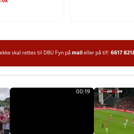
.dk
ke skal rettes til DBU Fyn på
mail
eller på tlf:
6617 821
:11
00:19