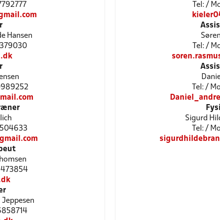
27792777
Tel: / 
gmail.com
kieler
r
Assi
de Hansen
Søre
21379030
Tel: / 
.dk
soren.rasmu
r
Assi
gensen
Danie
40989252
Tel: / 
mail.com
Daniel_andr
ræner
Fys
lich
Sigurd Hi
51504633
Tel: / 
@gmail.com
sigurdhildebr
peut
 Thomsen
23473854
.dk
er
d Jeppesen
26858714