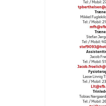
Tel: / Mobil: 
tpberthelsen@
Træne
Mikkel Fuglekil
Tel: / Mobil: 
mfh@sfb
Træne
Stefan Jør
Tel: / Mobil: 
stef9093@hot
Assistentt
Jacob Frø
Tel: / Mobil: 
Jacob.froelich
Fysiotera
Lasse Linnig
Tel: / Mobil: 
Llt@sfb
Trinled
Tobias Nørgaar
Tel: / Mobil: 