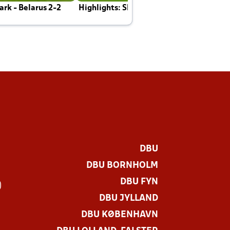
rk - Belarus 2-2
Highlights: Skotland - Danmark 4-2
J
E
DBU
DBU BORNHOLM
DBU FYN
)
DBU JYLLAND
DBU KØBENHAVN