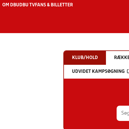
OM DBU
DBU TV
FANS & BILLETTER
KLUB/HOLD
RÆKK
UDVIDET KAMPSØGNING