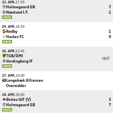
22. APR.
17:30
Holmegaard GB
7
Næstved I.F.
1
24. APR.
18:30
Rødby
1
Haslev FC
0
26. APR.
12:45
TGB/DMI
HHT
Vordingborg IF
27. APR.
18:00
Langebæk Alliancen
Oversidder
29. APR.
18:00
Ørslev GIF (V)
3
Holmegaard GB
7