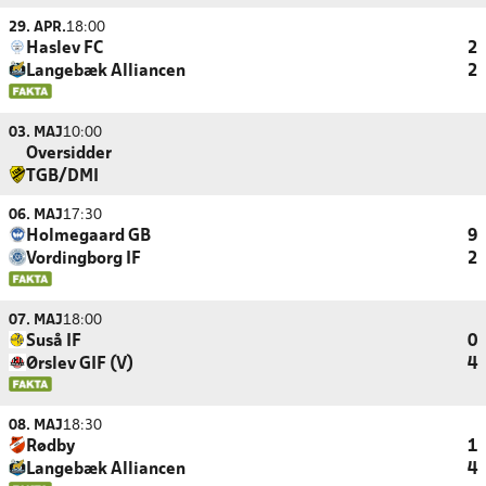
29. APR.
18:00
Haslev FC
2
Langebæk Alliancen
2
03. MAJ
10:00
Oversidder
TGB/DMI
06. MAJ
17:30
Holmegaard GB
9
Vordingborg IF
2
07. MAJ
18:00
Suså IF
0
Ørslev GIF (V)
4
08. MAJ
18:30
Rødby
1
Langebæk Alliancen
4