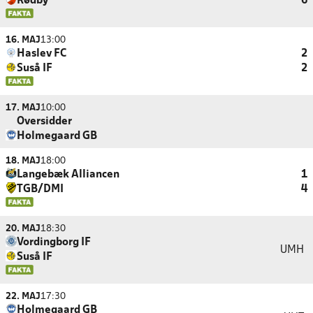
Rødby
6
16. MAJ
13:00
Haslev FC
2
Suså IF
2
17. MAJ
10:00
Oversidder
Holmegaard GB
18. MAJ
18:00
Langebæk Alliancen
1
TGB/DMI
4
20. MAJ
18:30
Vordingborg IF
UMH
Suså IF
22. MAJ
17:30
Holmegaard GB