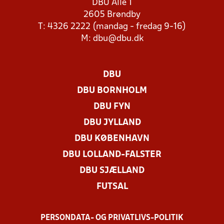
DBU Allé 1
2605 Brøndby
T: 4326 2222 (mandag - fredag 9-16)
M:
dbu@dbu.dk
DBU
DBU BORNHOLM
DBU FYN
DBU JYLLAND
DBU KØBENHAVN
DBU LOLLAND-FALSTER
DBU SJÆLLAND
FUTSAL
PERSONDATA- OG PRIVATLIVS-POLITIK