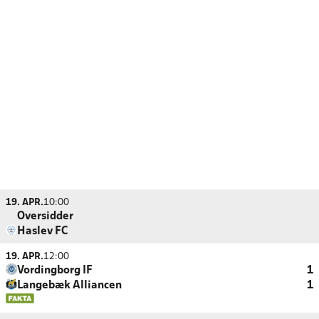
19. APR.
10:00
Oversidder
Haslev FC
19. APR.
12:00
Vordingborg IF
1
Langebæk Alliancen
1