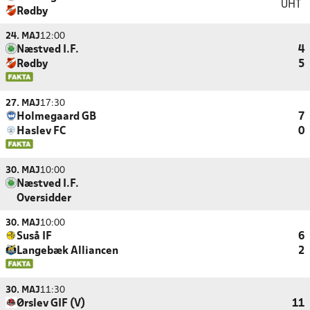
UHT
Rødby
24. MAJ
12:00
Næstved I.F.
4
Rødby
5
27. MAJ
17:30
Holmegaard GB
7
Haslev FC
0
30. MAJ
10:00
Næstved I.F.
Oversidder
30. MAJ
10:00
Suså IF
6
Langebæk Alliancen
2
30. MAJ
11:30
Ørslev GIF (V)
11