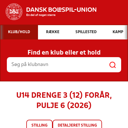
Hvad vil du søge efter?
KLUB/HOLD
RÆKKE
SPILLESTED
KAMP
INDHOLD OG NYHEDER
Find en klub eller et hold
STILLINGER, RESULTATER, KLUBBER OG
HOLD
U14 DRENGE 3 (12) FORÅR,
PULJE 6 (2026)
STILLING
DETALJERET STILLING