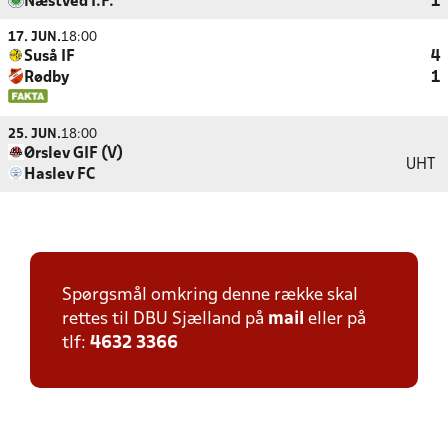
Næstved I.F.
1
17. JUN.
18:00
Suså IF
4
Rødby
1
25. JUN.
18:00
Ørslev GIF (V)
UHT
Haslev FC
Spørgsmål omkring denne række skal
rettes til DBU Sjælland på
mail
eller på
tlf:
4632 3366