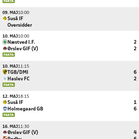
09. MAJ
10:00
Suså IF
Oversidder
10. MAJ
10:00
Næstved I.F.
2
Ørslev GIF (V)
2
10. MAJ
11:15
TGB/DMI
6
Haslev FC
2
12. MAJ
18:15
Suså IF
1
Holmegaard GB
6
16. MAJ
11:30
Ørslev GIF (V)
4