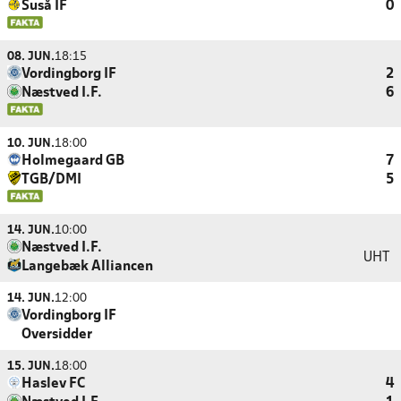
Suså IF
0
08. JUN.
18:15
Vordingborg IF
2
Næstved I.F.
6
10. JUN.
18:00
Holmegaard GB
7
TGB/DMI
5
14. JUN.
10:00
Næstved I.F.
UHT
Langebæk Alliancen
14. JUN.
12:00
Vordingborg IF
Oversidder
15. JUN.
18:00
Haslev FC
4