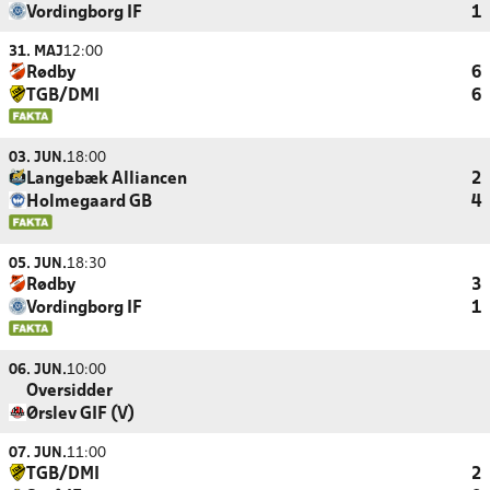
Vordingborg IF
1
31. MAJ
12:00
Rødby
6
TGB/DMI
6
03. JUN.
18:00
Langebæk Alliancen
2
Holmegaard GB
4
05. JUN.
18:30
Rødby
3
Vordingborg IF
1
06. JUN.
10:00
Oversidder
Ørslev GIF (V)
07. JUN.
11:00
TGB/DMI
2