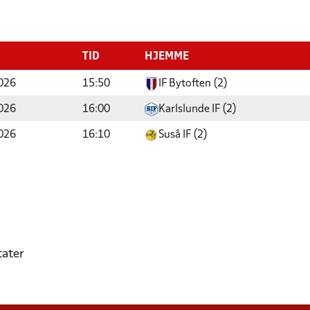
TID
HJEMME
026
15:50
IF Bytoften (2)
026
16:00
Karlslunde IF (2)
026
16:10
Suså IF (2)
tater