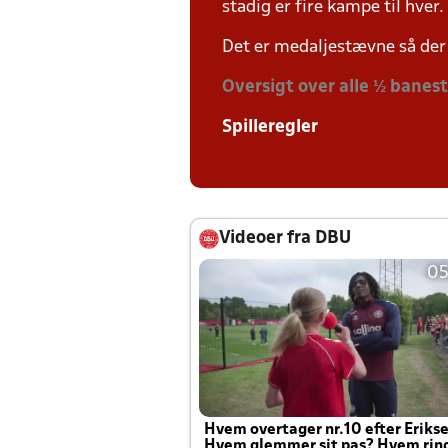
stadig er fire kampe til hver.
Det er medaljestævne så der 
Oversigt over alle ½ banes
Spilleregler
Videoer fra DBU
05
Hvem overtager nr.10 efter Eriks
Hvem glemmer sit pas? Hvem rin