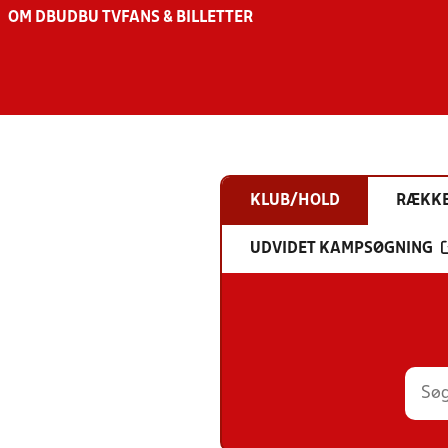
OM DBU
DBU TV
FANS & BILLETTER
KLUB/HOLD
RÆKK
UDVIDET KAMPSØGNING