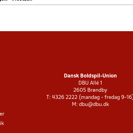
Dansk Boldspil-Union
DBU Allé 1
2605 Brøndby
T: 4326 2222 (mandag - fredag 9-16
M:
dbu@dbu.dk
ger
ik