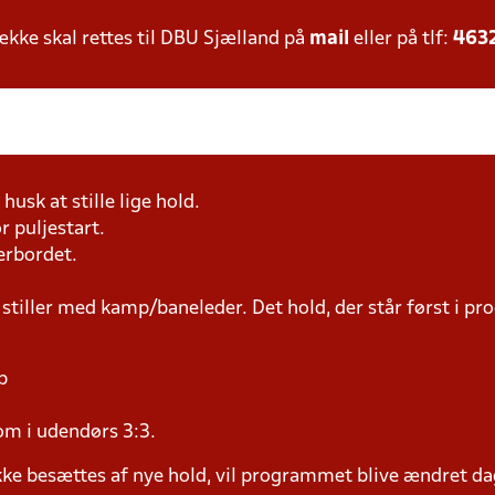
ke skal rettes til DBU Sjælland på
mail
eller på tlf:
463
husk at stille lige hold.
r puljestart.
erbordet.
 stiller med kamp/baneleder. Det hold, der står først i p
p
om i udendørs 3:3.
ke besættes af nye hold, vil programmet blive ændret dag