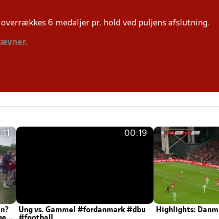
overrækkes 6 medaljer pr. hold ved puljens afslutning.
tævner.
:11
00:19
en?
Ung vs. Gammel #fordanmark #dbu
Highlights: Danma
ger
#football