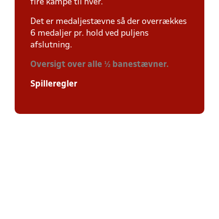
fire kampe til hver.
Det er medaljestævne så der overrækkes
6 medaljer pr. hold ved puljens
afslutning.
Oversigt over alle ½ banestævner.
Spilleregler