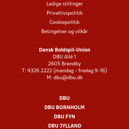
Ledige stillinger
Privatlivspolitik
Cookiepolitik
Betingelser og vilkår
Dansk Boldspil-Union
DBU Allé 1
2605 Brøndby
T: 4326 2222 (mandag - fredag 9-16)
M:
dbu@dbu.dk
DBU
DBU BORNHOLM
DBU FYN
DBU JYLLAND