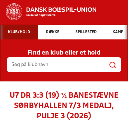
Hvad vil du søge efter?
KLUB/HOLD
RÆKKE
SPILLESTED
KAMP
INDHOLD OG NYHEDER
Find en klub eller et hold
STILLINGER, RESULTATER, KLUBBER OG
HOLD
U7 DR 3:3 (19) ½ BANESTÆVNE
SØRBYHALLEN 7/3 MEDALJ,
PULJE 3 (2026)