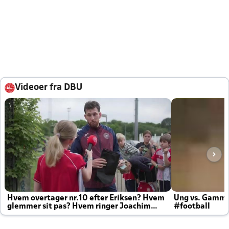
Videoer fra DBU
Hvem overtager nr.10 efter Eriksen? Hvem
Ung vs. Gamm
glemmer sit pas? Hvem ringer Joachim
#football
altid til efter kampe?