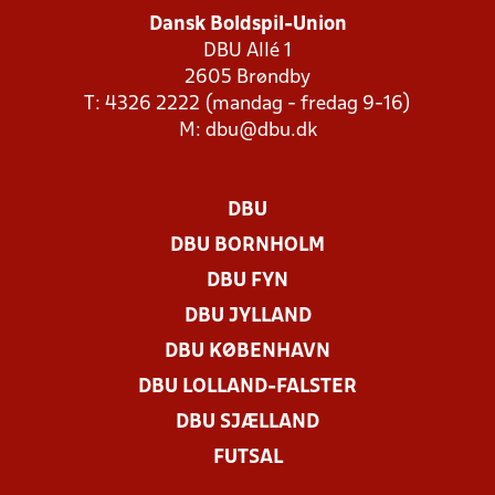
Dansk Boldspil-Union
DBU Allé 1
2605 Brøndby
T: 4326 2222 (mandag - fredag 9-16)
M:
dbu@dbu.dk
DBU
DBU BORNHOLM
DBU FYN
DBU JYLLAND
DBU KØBENHAVN
DBU LOLLAND-FALSTER
DBU SJÆLLAND
FUTSAL