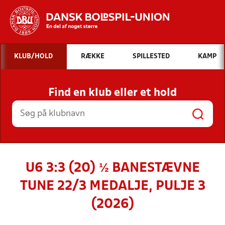
Hvad vil du søge efter?
KLUB/HOLD
RÆKKE
SPILLESTED
KAMP
INDHOLD OG NYHEDER
Find en klub eller et hold
STILLINGER, RESULTATER, KLUBBER OG
HOLD
U6 3:3 (20) ½ BANESTÆVNE
TUNE 22/3 MEDALJE, PULJE 3
(2026)