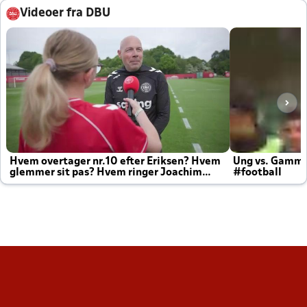
Videoer fra DBU
Hvem overtager nr.10 efter Eriksen? Hvem
Ung vs. Gamm
glemmer sit pas? Hvem ringer Joachim
#football
altid til efter kampe?