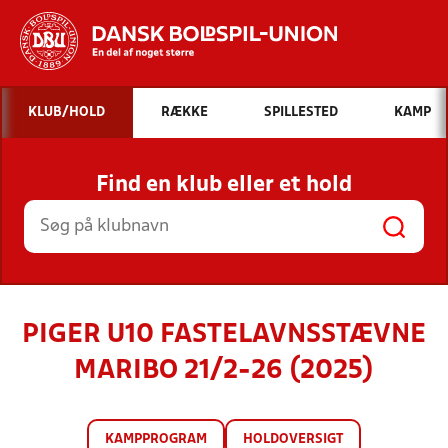
Hvad vil du søge efter?
KLUB/HOLD
RÆKKE
SPILLESTED
KAMP
INDHOLD OG NYHEDER
Find en klub eller et hold
STILLINGER, RESULTATER, KLUBBER OG
HOLD
PIGER U10 FASTELAVNSSTÆVNE
MARIBO 21/2-26 (2025)
KAMPPROGRAM
HOLDOVERSIGT