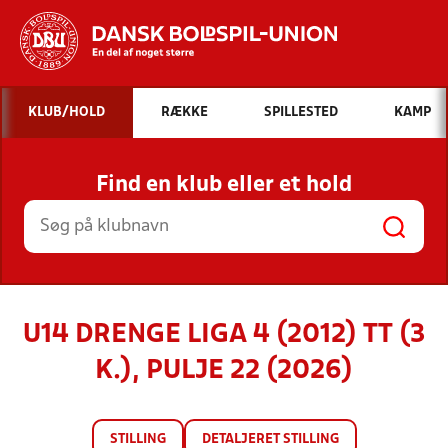
Hvad vil du søge efter?
KLUB/HOLD
RÆKKE
SPILLESTED
KAMP
INDHOLD OG NYHEDER
Find en klub eller et hold
STILLINGER, RESULTATER, KLUBBER OG
HOLD
U14 DRENGE LIGA 4 (2012) TT (3
K.), PULJE 22 (2026)
STILLING
DETALJERET STILLING