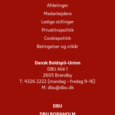
Afdelinger
Medarbejdere
Ledige stillinger
Privatlivspolitik
Cookiepolitik
Betingelser og vilkår
Dansk Boldspil-Union
DBU Allé 1
2605 Brøndby
T: 4326 2222 (mandag - fredag 9-16)
M:
dbu@dbu.dk
DBU
DBU BORNHOLM