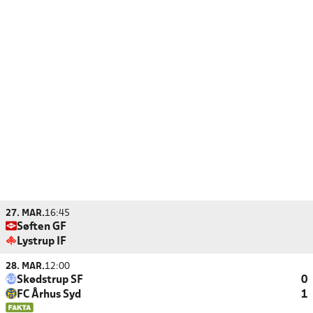
27. MAR.
16:45
Søften GF
Lystrup IF
28. MAR.
12:00
Skødstrup SF
0
FC Århus Syd
1