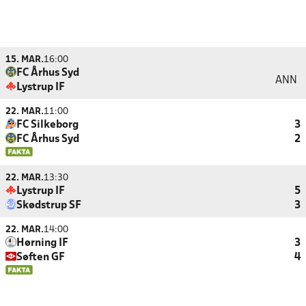
15. MAR.
16:00
FC Århus Syd
ANN
Lystrup IF
22. MAR.
11:00
FC Silkeborg
3
FC Århus Syd
2
22. MAR.
13:30
Lystrup IF
5
Skødstrup SF
3
22. MAR.
14:00
Hørning IF
3
Søften GF
4