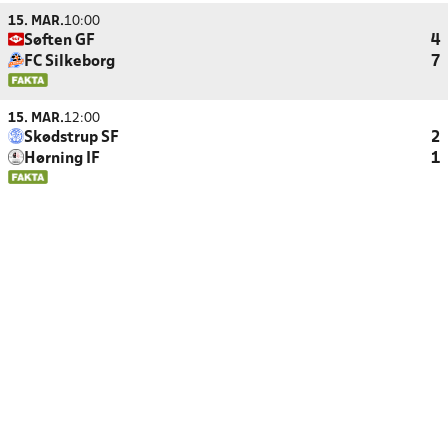
15. MAR.
10:00
Søften GF
4
FC Silkeborg
7
15. MAR.
12:00
Skødstrup SF
2
Hørning IF
1