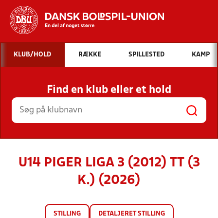
Hvad vil du søge efter?
KLUB/HOLD
RÆKKE
SPILLESTED
KAMP
INDHOLD OG NYHEDER
Find en klub eller et hold
STILLINGER, RESULTATER, KLUBBER OG
HOLD
U14 PIGER LIGA 3 (2012) TT (3
K.) (2026)
STILLING
DETALJERET STILLING