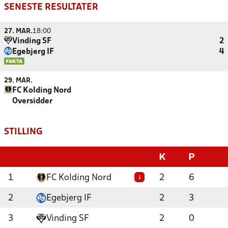
SENESTE RESULTATER
27. MAR.
18:00
Vinding SF
2
Egebjerg IF
4
29. MAR.
FC Kolding Nord
Oversidder
STILLING
K
P
1
FC Kolding Nord
2
6
i
2
Egebjerg IF
2
3
3
Vinding SF
2
0