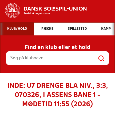
Hvad vil du søge efter?
KLUB/HOLD
RÆKKE
SPILLESTED
KAMP
INDHOLD OG NYHEDER
Find en klub eller et hold
STILLINGER, RESULTATER, KLUBBER OG
HOLD
INDE: U7 DRENGE BLA NIV., 3:3,
070326, I ASSENS BANE 1 -
MØDETID 11:55 (2026)