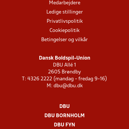
Medarbejdere
Ledige stillinger
Privatlivspolitik
Cookiepolitik
Betingelser og vilkår
Dansk Boldspil-Union
DBU Allé 1
2605 Brøndby
T: 4326 2222 (mandag - fredag 9-16)
M:
dbu@dbu.dk
DBU
DBU BORNHOLM
DBU FYN