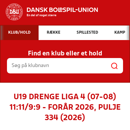
Hvad vil du søge efter?
KLUB/HOLD
RÆKKE
SPILLESTED
KAMP
INDHOLD OG NYHEDER
Find en klub eller et hold
STILLINGER, RESULTATER, KLUBBER OG
HOLD
U19 DRENGE LIGA 4 (07-08)
11:11/9:9 - FORÅR 2026, PULJE
334 (2026)