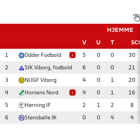
HJEMME
V
U
T
SC
1
Odder Fodbold
5
0
0
30
i
2
SIK Viborg, fodbold
6
0
0
21
3
NUGF Viborg
4
0
1
20
4
Horsens Nord
4
0
1
16
i
5
Hørning IF
2
1
2
8
6
Stensballe IK
0
0
4
4