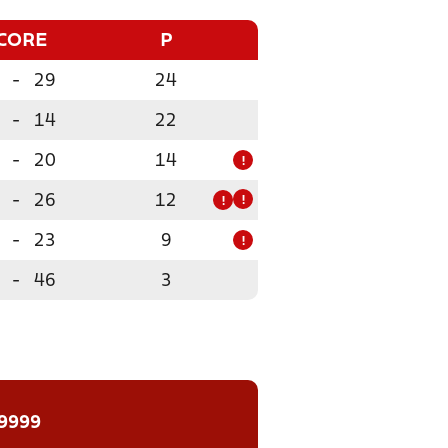
CORE
P
-
29
24
-
14
22
-
20
14
!
-
26
12
!
!
-
23
9
!
-
46
3
 9999