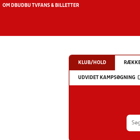
OM DBU
DBU TV
FANS & BILLETTER
KLUB/HOLD
RÆKK
UDVIDET KAMPSØGNING