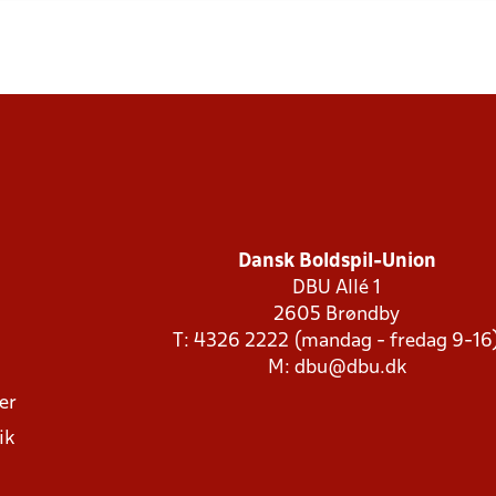
Dansk Boldspil-Union
DBU Allé 1
2605 Brøndby
T: 4326 2222 (mandag - fredag 9-16
M:
dbu@dbu.dk
ger
ik