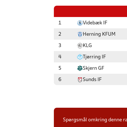
1
Videbæk IF
2
Herning KFUM
3
KLG
4
Tjørring IF
5
Skjern GF
6
Sunds IF
Spørgsmål omkring denne ræk