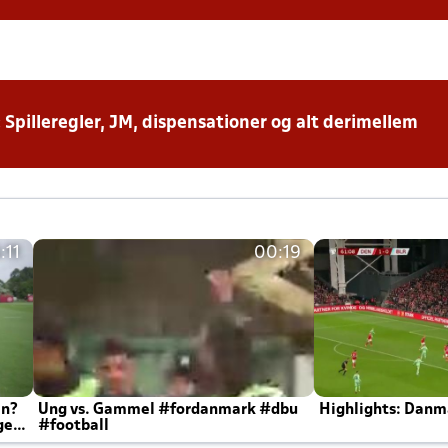
: Spilleregler, JM, dispensationer og alt derimellem
:11
00:19
en?
Ung vs. Gammel #fordanmark #dbu
Highlights: Danma
ger
#football