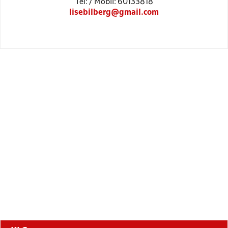
Tel: / Mobil: 60133818
lisebilberg@gmail.com