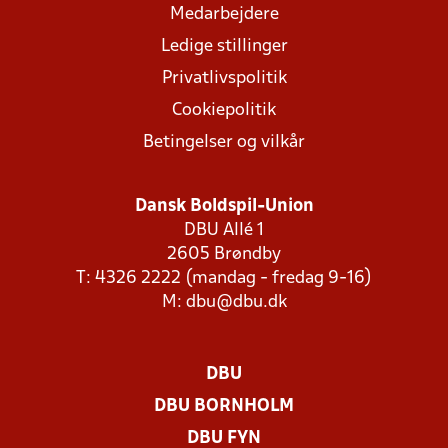
Medarbejdere
Ledige stillinger
Privatlivspolitik
Cookiepolitik
Betingelser og vilkår
Dansk Boldspil-Union
DBU Allé 1
2605 Brøndby
T: 4326 2222 (mandag - fredag 9-16)
M:
dbu@dbu.dk
DBU
DBU BORNHOLM
DBU FYN