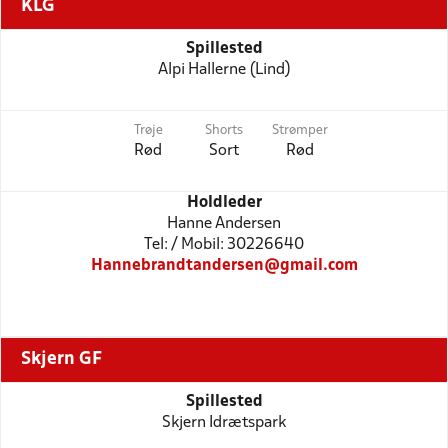
KLG
Spillested
Alpi Hallerne (Lind)
Trøje
Shorts
Strømper
Rød
Sort
Rød
Holdleder
Hanne Andersen
Tel: / Mobil: 30226640
Hannebrandtandersen@gmail.com
Skjern GF
Spillested
Skjern Idrætspark