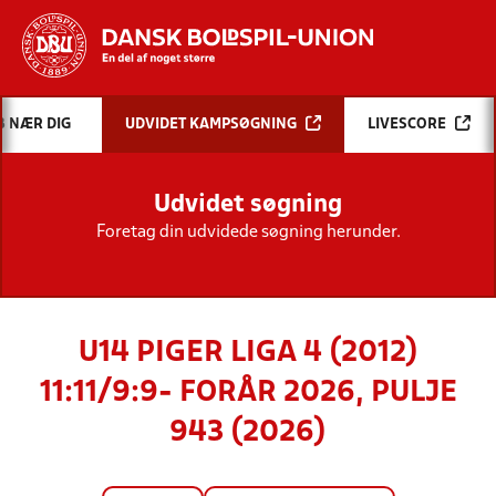
Hvad vil du søge efter?
B NÆR DIG
UDVIDET KAMPSØGNING
LIVESCORE
INDHOLD OG NYHEDER
Udvidet søgning
STILLINGER, RESULTATER, KLUBBER OG
HOLD
Foretag din udvidede søgning herunder.
U14 PIGER LIGA 4 (2012)
11:11/9:9- FORÅR 2026, PULJE
943 (2026)