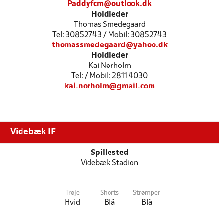
Paddyfcm@outlook.dk
Holdleder
Thomas Smedegaard
Tel: 30852743 / Mobil: 30852743
thomassmedegaard@yahoo.dk
Holdleder
Kai Nørholm
Tel: / Mobil: 2811 4030
kai.norholm@gmail.com
Videbæk IF
Spillested
Videbæk Stadion
Trøje
Shorts
Strømper
Hvid
Blå
Blå