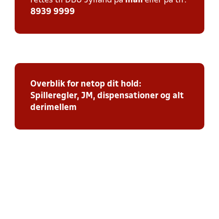
rettes til DBU Jylland på
mail
eller på tlf:
8939 9999
Overblik for netop dit hold:
Spilleregler, JM, dispensationer og alt
derimellem