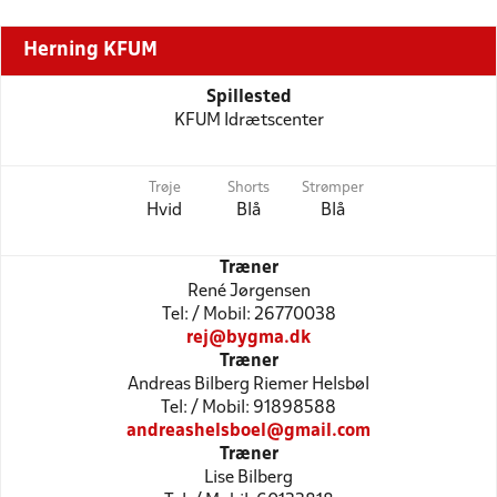
Herning KFUM
Spillested
KFUM Idrætscenter
Trøje
Shorts
Strømper
Hvid
Blå
Blå
Træner
René Jørgensen
Tel: / Mobil: 26770038
rej@bygma.dk
Træner
Andreas Bilberg Riemer Helsbøl
Tel: / Mobil: 91898588
andreashelsboel@gmail.com
Træner
Lise Bilberg