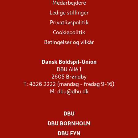
Medarbejdere
Ledige stillinger
Privatlivspolitik
Cookiepolitik
Betingelser og vilkår
Dansk Boldspil-Union
DBU Allé 1
2605 Brøndby
T: 4326 2222 (mandag - fredag 9-16)
M:
dbu@dbu.dk
DBU
DBU BORNHOLM
DBU FYN