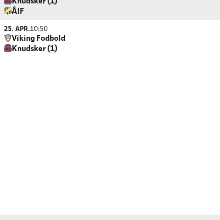
Knudsker (1)
ÅIF
25. APR.
10:50
Viking Fodbold
Knudsker (1)