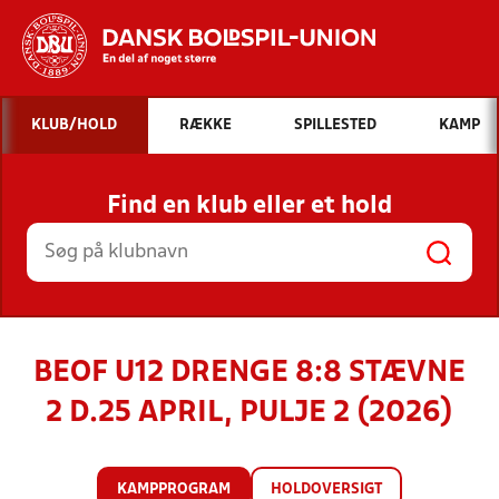
Hvad vil du søge efter?
KLUB/HOLD
RÆKKE
SPILLESTED
KAMP
INDHOLD OG NYHEDER
Find en klub eller et hold
STILLINGER, RESULTATER, KLUBBER OG
HOLD
BEOF U12 DRENGE 8:8 STÆVNE
2 D.25 APRIL, PULJE 2 (2026)
KAMPPROGRAM
HOLDOVERSIGT