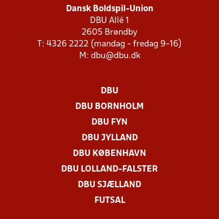
Dansk Boldspil-Union
DBU Allé 1
2605 Brøndby
T: 4326 2222 (mandag - fredag 9-16)
M:
dbu@dbu.dk
DBU
DBU BORNHOLM
DBU FYN
DBU JYLLAND
DBU KØBENHAVN
DBU LOLLAND-FALSTER
DBU SJÆLLAND
FUTSAL