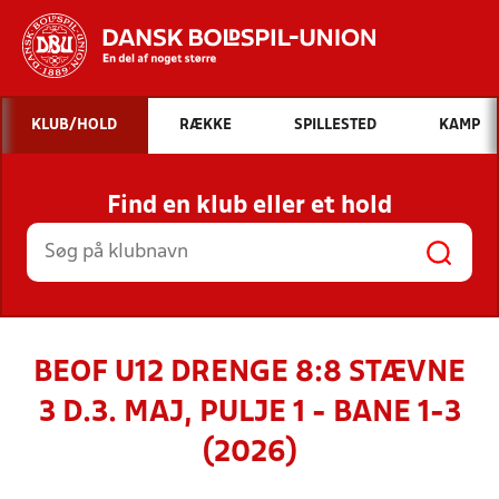
Hvad vil du søge efter?
KLUB/HOLD
RÆKKE
SPILLESTED
KAMP
INDHOLD OG NYHEDER
Find en klub eller et hold
STILLINGER, RESULTATER, KLUBBER OG
HOLD
BEOF U12 DRENGE 8:8 STÆVNE
3 D.3. MAJ, PULJE 1 - BANE 1-3
(2026)