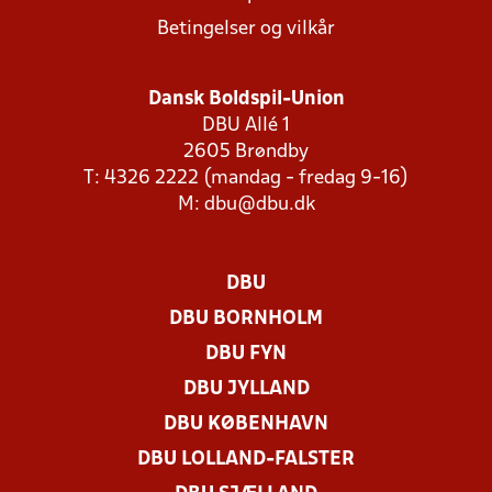
Betingelser og vilkår
Dansk Boldspil-Union
DBU Allé 1
2605 Brøndby
T: 4326 2222 (mandag - fredag 9-16)
M:
dbu@dbu.dk
DBU
DBU BORNHOLM
DBU FYN
DBU JYLLAND
DBU KØBENHAVN
DBU LOLLAND-FALSTER