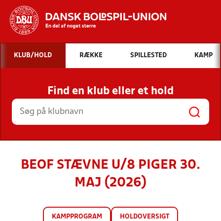
Hvad vil du søge efter?
KLUB/HOLD
RÆKKE
SPILLESTED
KAMP
INDHOLD OG NYHEDER
Find en klub eller et hold
STILLINGER, RESULTATER, KLUBBER OG
HOLD
BEOF STÆVNE U/8 PIGER 30.
MAJ (2026)
KAMPPROGRAM
HOLDOVERSIGT