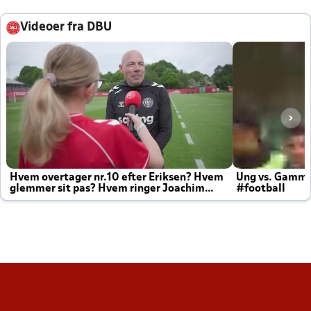
Videoer fra DBU
Hvem overtager nr.10 efter Eriksen? Hvem
Ung vs. Gamm
glemmer sit pas? Hvem ringer Joachim
#football
altid til efter kampe?