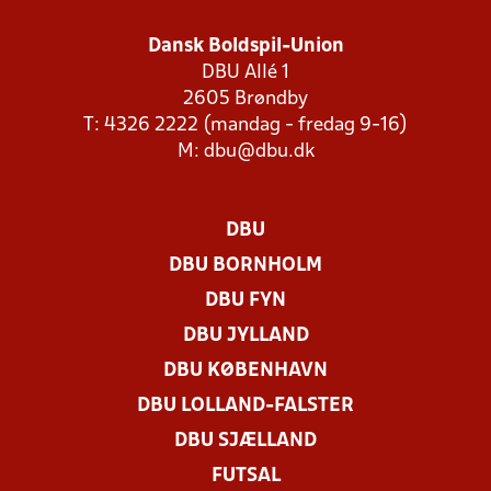
Dansk Boldspil-Union
DBU Allé 1
2605 Brøndby
T: 4326 2222 (mandag - fredag 9-16)
M:
dbu@dbu.dk
DBU
DBU BORNHOLM
DBU FYN
DBU JYLLAND
DBU KØBENHAVN
DBU LOLLAND-FALSTER
DBU SJÆLLAND
FUTSAL