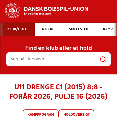
Hvad vil du søge efter?
KLUB/HOLD
RÆKKE
SPILLESTED
KAMP
INDHOLD OG NYHEDER
Find en klub eller et hold
STILLINGER, RESULTATER, KLUBBER OG
HOLD
U11 DRENGE C1 (2015) 8:8 -
FORÅR 2026, PULJE 16 (2026)
KAMPPROGRAM
HOLDOVERSIGT