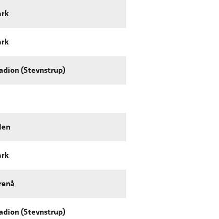
ark
ark
adion (Stevnstrup)
len
ark
renå
adion (Stevnstrup)