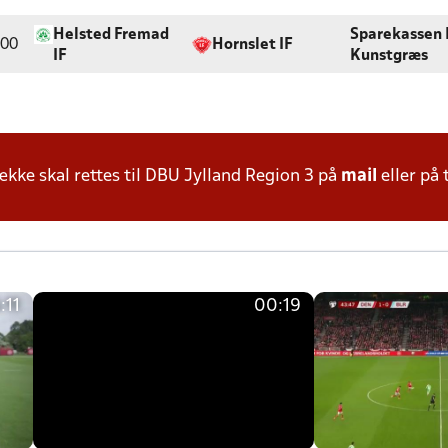
Helsted Fremad
Sparekassen 
:00
Hornslet IF
IF
Kunstgræs
ke skal rettes til DBU Jylland Region 3 på
mail
eller på 
:11
00:19