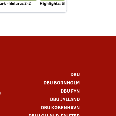
rk - Belarus 2-2
Highlights: Skotland - Danmark 4-2
J
E
DBU
DBU BORNHOLM
DBU FYN
)
DBU JYLLAND
DBU KØBENHAVN