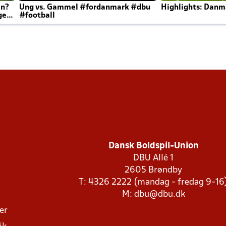
en?
Ung vs. Gammel #fordanmark #dbu
Highlights: Danma
ger
#football
Dansk Boldspil-Union
DBU Allé 1
2605 Brøndby
T: 4326 2222 (mandag - fredag 9-16
M:
dbu@dbu.dk
ger