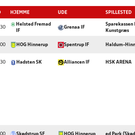
D
HJEMME
UDE
SPILLESTED
Helsted Fremad
Sparekassen 
:30
Grenaa IF
IF
Kunstgræs
:00
HOG Hinnerup
Spentrup IF
Haldum-Hinn
:30
Hadsten SK
Alliancen IF
HSK ARENA
:00
Skødstrup SF
HOG Hinnerup
ed Park (Skød