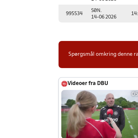
SØN.
995534
14
14-06 2026
Spørgsmål omkring denne ræk
Videoer fra DBU
05