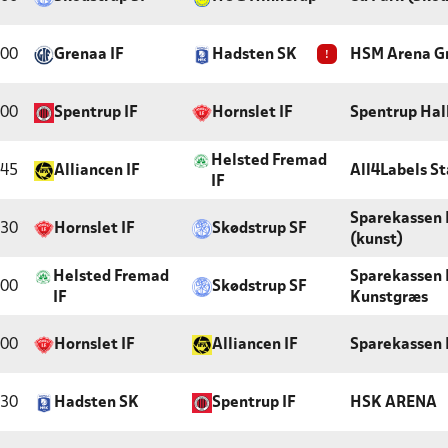
:00
Grenaa IF
Hadsten SK
!
HSM Arena G
:00
Spentrup IF
Hornslet IF
Spentrup Hal
Helsted Fremad
:45
Alliancen IF
All4Labels St
IF
Sparekassen 
:30
Hornslet IF
Skødstrup SF
(kunst)
Helsted Fremad
Sparekassen 
:00
Skødstrup SF
IF
Kunstgræs
:00
Hornslet IF
Alliancen IF
Sparekassen 
:30
Hadsten SK
Spentrup IF
HSK ARENA