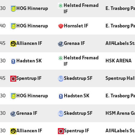
Helsted Fremad
:30
HOG Hinnerup
E. Trasborg P
IF
:40
HOG Hinnerup
Hornslet IF
E. Trasborg P
:45
Alliancen IF
Grenaa IF
All4Labels St
Helsted Fremad
:30
Hadsten SK
HSK ARENA
IF
:45
Spentrup IF
Skødstrup SF
Spentrup Hal
:30
HOG Hinnerup
Hadsten SK
E. Trasborg P
:30
Grenaa IF
Skødstrup SF
HSM Arena G
:30
Alliancen IF
Spentrup IF
All4Labels St