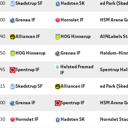
:00
Skødstrup SF
Hadsten SK
ed Park (Skød
:00
Grenaa IF
Hornslet IF
HSM Arena G
:40
Alliancen IF
HOG Hinnerup
All4Labels St
:50
HOG Hinnerup
Grenaa IF
Haldum-Hinn
Helsted Fremad
:45
Spentrup IF
Spentrup Hal
IF
:15
Skødstrup SF
Alliancen IF
ed Park (Skød
:00
Grenaa IF
Spentrup IF
HSM Arena G
:30
Hornslet IF
Hadsten SK
Hornslet Sta