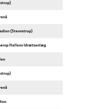
strup)
renå
adion (Stevnstrup)
erup Hallens Idrætsanlæg
len
strup)
renå
dion