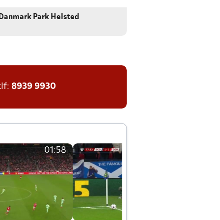
Danmark Park Helsted
tlf:
8939 9930
01:58
01:58