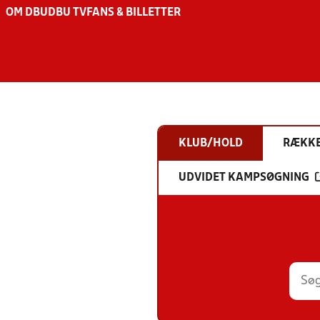
OM DBU
DBU TV
FANS & BILLETTER
KLUB/HOLD
RÆKK
UDVIDET KAMPSØGNING