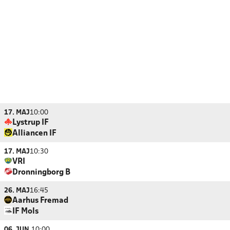
17. MAJ
10:00
Lystrup IF
Alliancen IF
17. MAJ
10:30
VRI
Dronningborg B
26. MAJ
16:45
Aarhus Fremad
IF Mols
06. JUN.
10:00