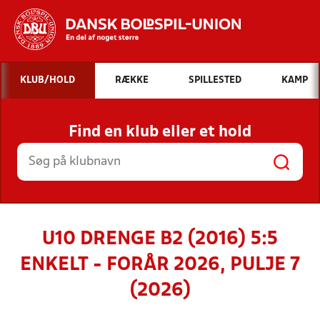
Hvad vil du søge efter?
KLUB/HOLD
RÆKKE
SPILLESTED
KAMP
INDHOLD OG NYHEDER
Find en klub eller et hold
STILLINGER, RESULTATER, KLUBBER OG
HOLD
U10 DRENGE B2 (2016) 5:5
ENKELT - FORÅR 2026, PULJE 7
(2026)