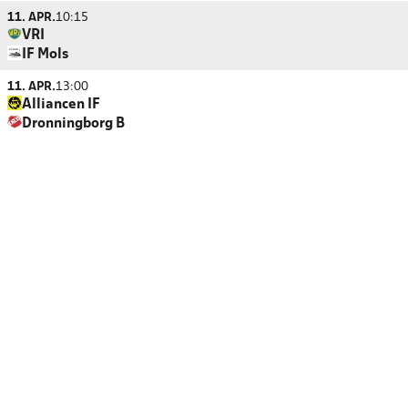
11. APR.
10:15
VRI
IF Mols
11. APR.
13:00
Alliancen IF
Dronningborg B