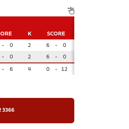
CORE
K
SCORE
P
-
0
2
6
-
0
6
-
0
2
6
-
0
6
-
6
4
0
-
12
0
2 3366