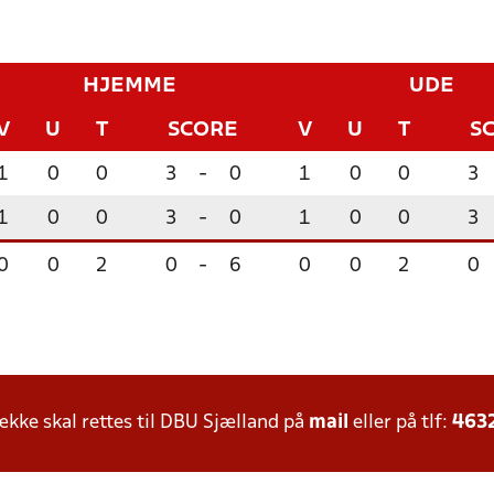
HJEMME
UDE
V
U
T
SCORE
V
U
T
S
1
0
0
3
-
0
1
0
0
3
1
0
0
3
-
0
1
0
0
3
0
0
2
0
-
6
0
0
2
0
ke skal rettes til DBU Sjælland på
mail
eller på tlf:
463