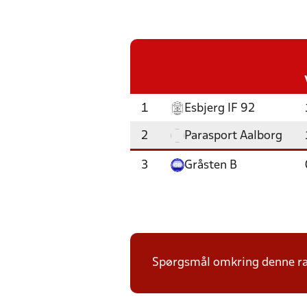
1
Esbjerg IF 92
2
Parasport Aalborg
3
Gråsten B
Spørgsmål omkring denne ræk