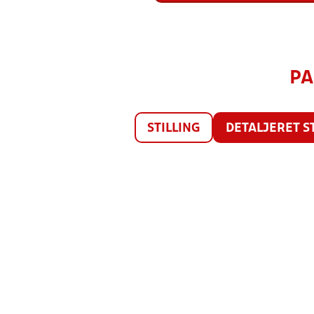
PA
STILLING
DETALJERET S