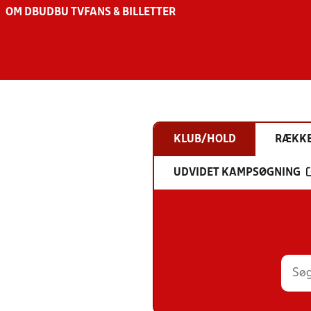
OM DBU
DBU TV
FANS & BILLETTER
KLUB/HOLD
RÆKK
UDVIDET KAMPSØGNING