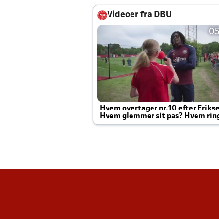
Videoer fra DBU
05
Hvem overtager nr.10 efter Eriks
Hvem glemmer sit pas? Hvem rin
Joachim altid til efter kampe?