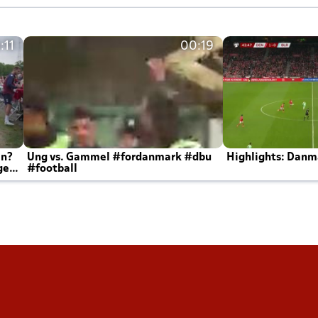
:11
00:19
en?
Ung vs. Gammel #fordanmark #dbu
Highlights: Danma
ger
#football