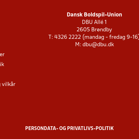
Dansk Boldspil-Union
DBU Allé 1
2605 Brøndby
T: 4326 2222 (mandag - fredag 9-16
M:
dbu@dbu.dk
ger
ik
 vilkår
PERSONDATA- OG PRIVATLIVS-POLITIK