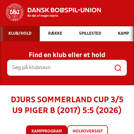
Hvad vil du søge efter?
KLUB/HOLD
RÆKKE
SPILLESTED
KAMP
INDHOLD OG NYHEDER
Find en klub eller et hold
STILLINGER, RESULTATER, KLUBBER OG
HOLD
DJURS SOMMERLAND CUP 3/5
U9 PIGER B (2017) 5:5 (2026)
KAMPPROGRAM
HOLDOVERSIGT