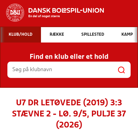
Hvad vil du søge efter?
KLUB/HOLD
RÆKKE
SPILLESTED
KAMP
INDHOLD OG NYHEDER
Find en klub eller et hold
STILLINGER, RESULTATER, KLUBBER OG
HOLD
U7 DR LETØVEDE (2019) 3:3
STÆVNE 2 - LØ. 9/5, PULJE 37
(2026)