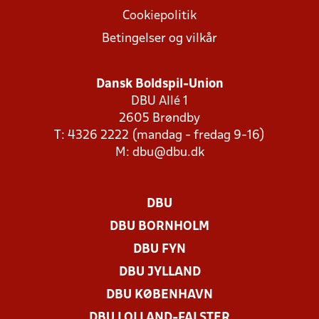
Cookiepolitik
Betingelser og vilkår
Dansk Boldspil-Union
DBU Allé 1
2605 Brøndby
T: 4326 2222 (mandag - fredag 9-16)
M:
dbu@dbu.dk
DBU
DBU BORNHOLM
DBU FYN
DBU JYLLAND
DBU KØBENHAVN
DBU LOLLAND-FALSTER