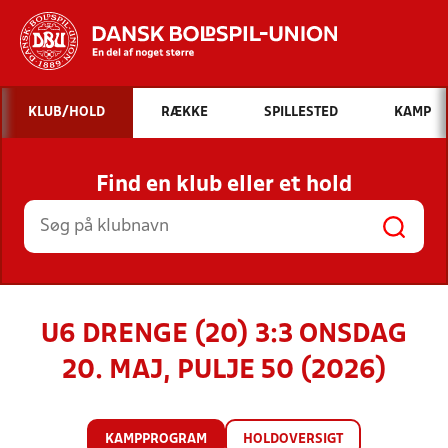
Hvad vil du søge efter?
KLUB/HOLD
RÆKKE
SPILLESTED
KAMP
INDHOLD OG NYHEDER
Find en klub eller et hold
STILLINGER, RESULTATER, KLUBBER OG
HOLD
U6 DRENGE (20) 3:3 ONSDAG
20. MAJ, PULJE 50 (2026)
KAMPPROGRAM
HOLDOVERSIGT