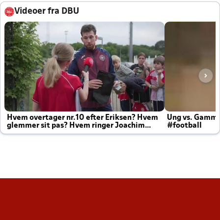
Videoer fra DBU
Hvem overtager nr.10 efter Eriksen? Hvem
Ung vs. Gamm
glemmer sit pas? Hvem ringer Joachim
#football
altid til efter kampe?