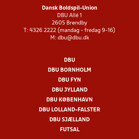
Dansk Boldspil-Union
DBU Allé 1
2605 Brøndby
T: 4326 2222 (mandag - fredag 9-16)
M:
dbu@dbu.dk
DBU
DBU BORNHOLM
DBU FYN
DBU JYLLAND
DBU KØBENHAVN
DBU LOLLAND-FALSTER
DBU SJÆLLAND
FUTSAL