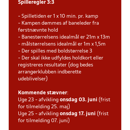
Spilleregler 3:3
- Spilletiden er 1 x 10 min. pr. kamp
- Kampen dømmes af baneleder fra
førstnævnte hold
- Banestørrelsens idealmål er 21m x 13m
- målstørrelsens idealmål er 1m x 1,5m
- Der spilles med boldstørrelse 3
- Der skal ikke udfyldes holdkort eller
registreres resultater (dog bedes
arrangørklubben indberette
udeblivelser)
Kommende stævner
:
Uge 23 - afvikling
onsdag 03. juni
(frist
for tilmelding 25. maj)
Uge 25 - afvikling
onsdag 17. juni
(frist
for tilmelding 07. juni)