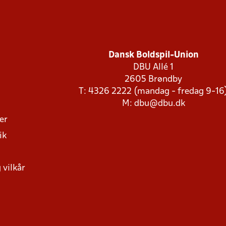
Dansk Boldspil-Union
DBU Allé 1
2605 Brøndby
T: 4326 2222 (mandag - fredag 9-16
M:
dbu@dbu.dk
ger
ik
 vilkår