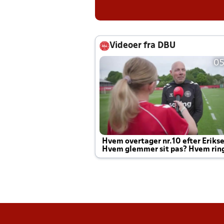
Videoer fra DBU
05
Hvem overtager nr.10 efter Eriks
Hvem glemmer sit pas? Hvem rin
Joachim altid til efter kampe?