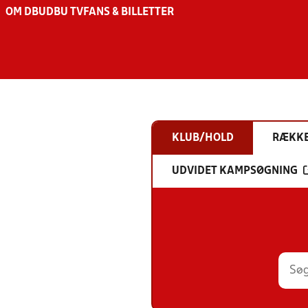
OM DBU
DBU TV
FANS & BILLETTER
KLUB/HOLD
RÆKK
UDVIDET KAMPSØGNING