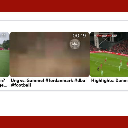
:11
00:19
en?
Ung vs. Gammel #fordanmark #dbu
Highlights: Danma
ger
#football