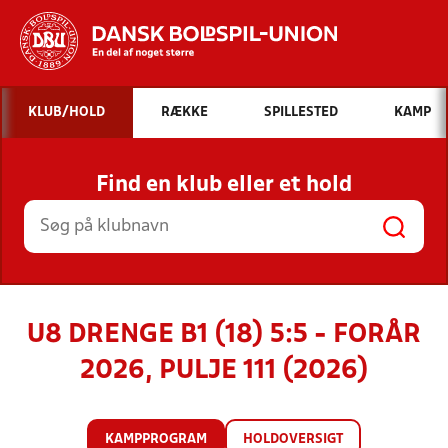
Hvad vil du søge efter?
KLUB/HOLD
RÆKKE
SPILLESTED
KAMP
INDHOLD OG NYHEDER
Find en klub eller et hold
STILLINGER, RESULTATER, KLUBBER OG
HOLD
U8 DRENGE B1 (18) 5:5 - FORÅR
2026, PULJE 111 (2026)
KAMPPROGRAM
HOLDOVERSIGT