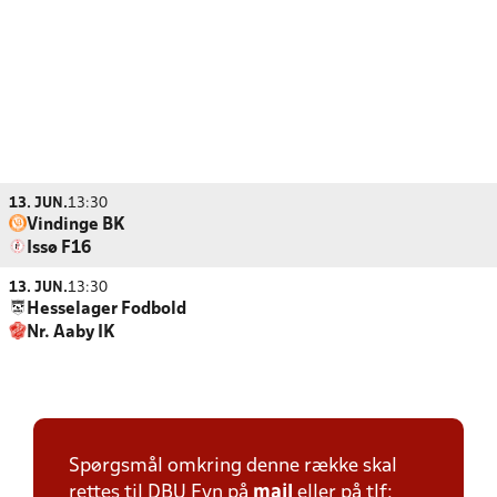
13. JUN.
13:30
Vindinge BK
Issø F16
13. JUN.
13:30
Hesselager Fodbold
Nr. Aaby IK
Spørgsmål omkring denne række skal
rettes til DBU Fyn på
mail
eller på tlf: