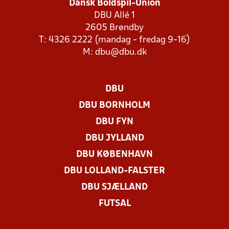
Dansk Boldspil-Union
DBU Allé 1
2605 Brøndby
T: 4326 2222 (mandag - fredag 9-16)
M:
dbu@dbu.dk
DBU
DBU BORNHOLM
DBU FYN
DBU JYLLAND
DBU KØBENHAVN
DBU LOLLAND-FALSTER
DBU SJÆLLAND
FUTSAL