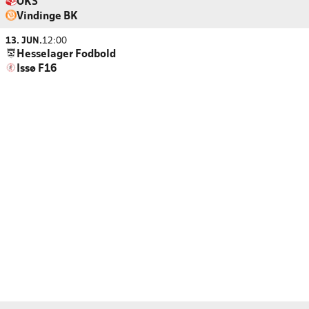
OKS
Vindinge BK
13. JUN.
12:00
Hesselager Fodbold
Issø F16