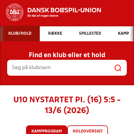
Hvad vil du søge efter?
KLUB/HOLD
RÆKKE
SPILLESTED
KAMP
INDHOLD OG NYHEDER
Find en klub eller et hold
STILLINGER, RESULTATER, KLUBBER OG
HOLD
U10 NYSTARTET PI. (16) 5:5 -
13/6 (2026)
KAMPPROGRAM
HOLDOVERSIGT