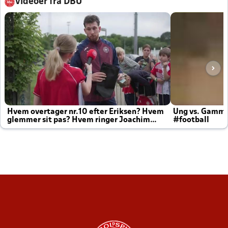
Videoer fra DBU
Hvem overtager nr.10 efter Eriksen? Hvem
Ung vs. Gamm
glemmer sit pas? Hvem ringer Joachim
#football
altid til efter kampe?