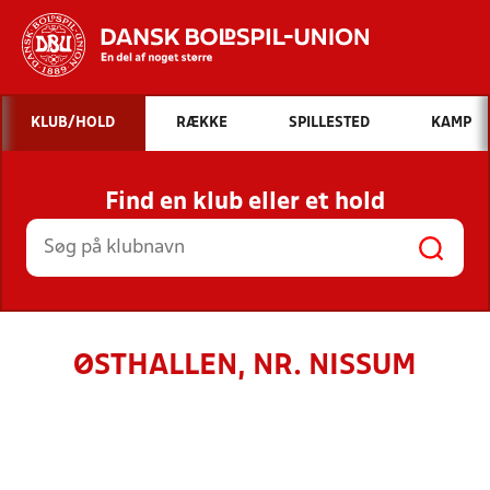
Hvad vil du søge efter?
KLUB/HOLD
RÆKKE
SPILLESTED
KAMP
INDHOLD OG NYHEDER
Find en klub eller et hold
STILLINGER, RESULTATER, KLUBBER OG
HOLD
ØSTHALLEN, NR. NISSUM