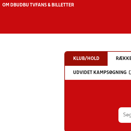
OM DBU
DBU TV
FANS & BILLETTER
KLUB/HOLD
RÆKK
UDVIDET KAMPSØGNING