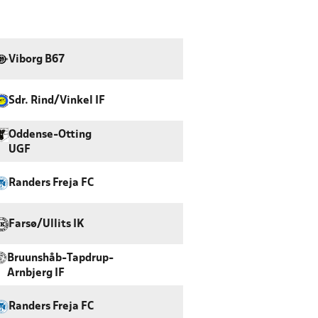
Viborg B67
Sdr. Rind/Vinkel IF
Oddense-Otting
UGF
Randers Freja FC
Farsø/Ullits IK
Bruunshåb-Tapdrup-
Arnbjerg IF
Randers Freja FC