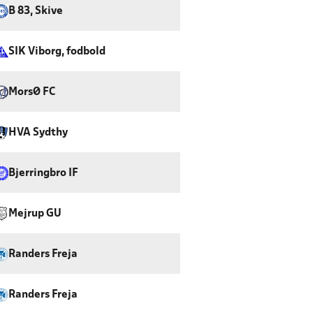
B 83, Skive
SIK Viborg, fodbold
MorsØ FC
HVA Sydthy
Bjerringbro IF
Mejrup GU
Randers Freja
Randers Freja