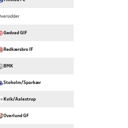
Thisted FC
versidder
Gødvad GIF
Rødkærsbro IF
BMK
Stoholm/Sparkær
Kvik/Aalestrup
Overlund GF