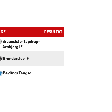
UDE
RESULTAT
Bruunshåb-Tapdrup-
Arnbjerg IF
Brønderslev IF
Bøvling/Tangsø