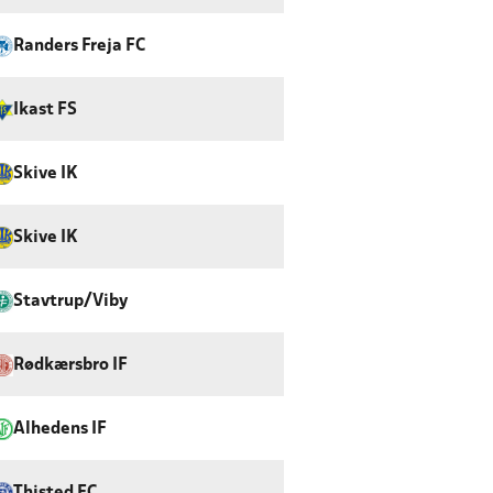
Randers Freja FC
Ikast FS
Skive IK
Skive IK
Stavtrup/Viby
Rødkærsbro IF
Alhedens IF