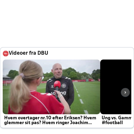
Videoer fra DBU
Hvem overtager nr.10 efter Eriksen? Hvem
Ung vs. Gamm
glemmer sit pas? Hvem ringer Joachim
#football
altid til efter kampe?