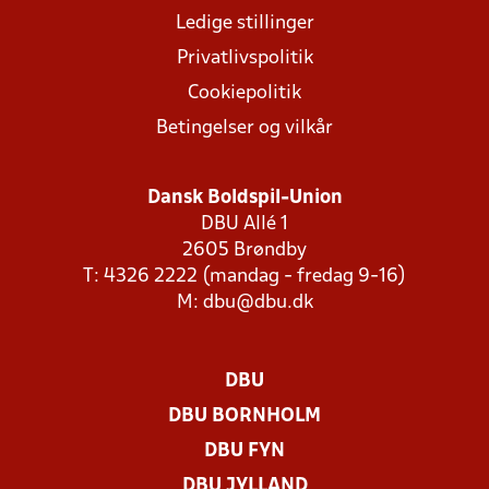
Ledige stillinger
Privatlivspolitik
Cookiepolitik
Betingelser og vilkår
Dansk Boldspil-Union
DBU Allé 1
2605 Brøndby
T: 4326 2222 (mandag - fredag 9-16)
M:
dbu@dbu.dk
DBU
DBU BORNHOLM
DBU FYN
DBU JYLLAND