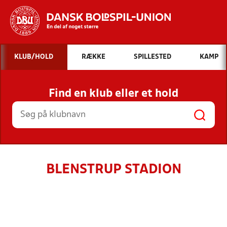
Hvad vil du søge efter?
KLUB/HOLD
RÆKKE
SPILLESTED
KAMP
INDHOLD OG NYHEDER
Find en klub eller et hold
STILLINGER, RESULTATER, KLUBBER OG
HOLD
BLENSTRUP STADION