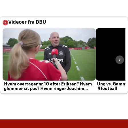
Videoer fra DBU
Hvem overtager nr.10 efter Eriksen? Hvem
Ung vs. Gamm
glemmer sit pas? Hvem ringer Joachim
#football
altid til efter kampe?