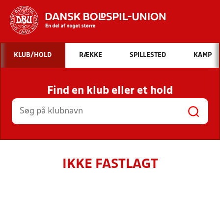
Hvad vil du søge efter?
KLUB/HOLD
RÆKKE
SPILLESTED
KAMP
INDHOLD OG NYHEDER
Find en klub eller et hold
STILLINGER, RESULTATER, KLUBBER OG
HOLD
IKKE FASTLAGT