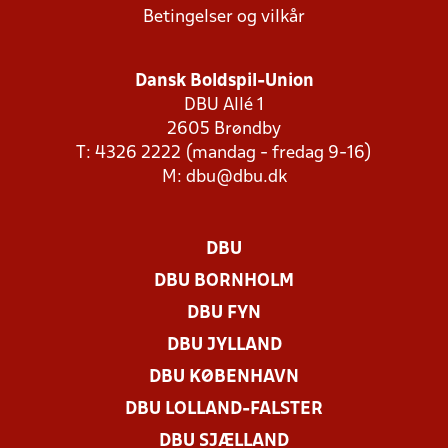
Betingelser og vilkår
Dansk Boldspil-Union
DBU Allé 1
2605 Brøndby
T: 4326 2222 (mandag - fredag 9-16)
M:
dbu@dbu.dk
DBU
DBU BORNHOLM
DBU FYN
DBU JYLLAND
DBU KØBENHAVN
DBU LOLLAND-FALSTER
DBU SJÆLLAND