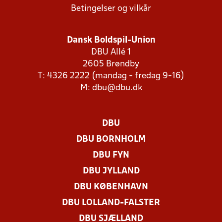
Betingelser og vilkår
Dansk Boldspil-Union
DBU Allé 1
2605 Brøndby
T: 4326 2222 (mandag - fredag 9-16)
M:
dbu@dbu.dk
DBU
DBU BORNHOLM
DBU FYN
DBU JYLLAND
DBU KØBENHAVN
DBU LOLLAND-FALSTER
DBU SJÆLLAND