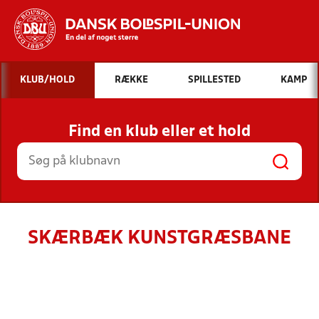
Hvad vil du søge efter?
KLUB/HOLD
RÆKKE
SPILLESTED
KAMP
INDHOLD OG NYHEDER
Find en klub eller et hold
STILLINGER, RESULTATER, KLUBBER OG
HOLD
SKÆRBÆK KUNSTGRÆSBANE