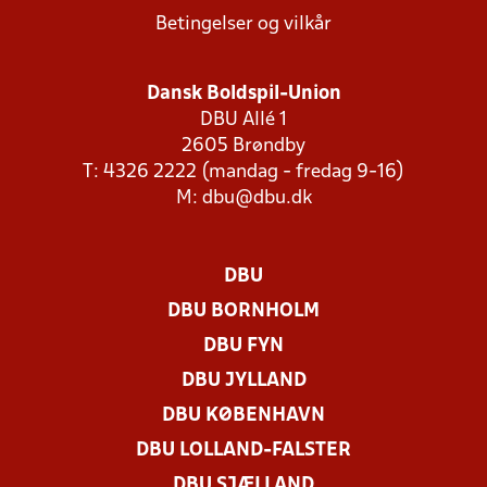
Betingelser og vilkår
Dansk Boldspil-Union
DBU Allé 1
2605 Brøndby
T: 4326 2222 (mandag - fredag 9-16)
M:
dbu@dbu.dk
DBU
DBU BORNHOLM
DBU FYN
DBU JYLLAND
DBU KØBENHAVN
DBU LOLLAND-FALSTER
DBU SJÆLLAND