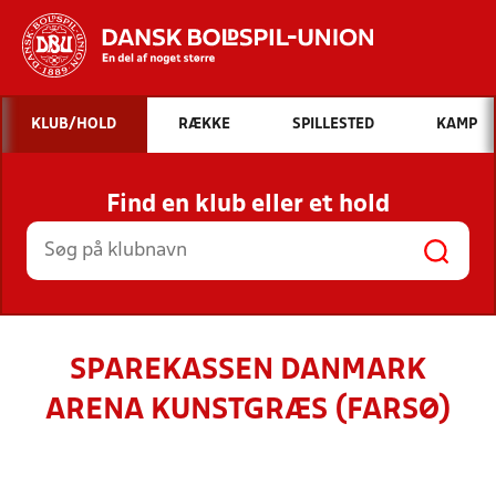
Hvad vil du søge efter?
KLUB/HOLD
RÆKKE
SPILLESTED
KAMP
INDHOLD OG NYHEDER
Find en klub eller et hold
STILLINGER, RESULTATER, KLUBBER OG
HOLD
SPAREKASSEN DANMARK
ARENA KUNSTGRÆS (FARSØ)