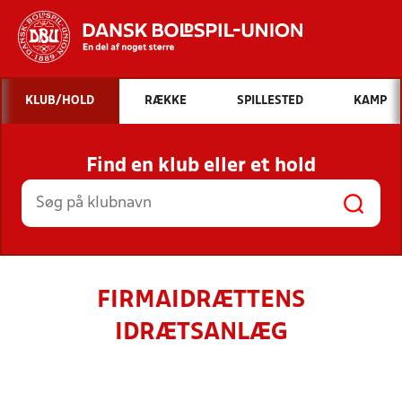
Hvad vil du søge efter?
KLUB/HOLD
RÆKKE
SPILLESTED
KAMP
INDHOLD OG NYHEDER
Find en klub eller et hold
STILLINGER, RESULTATER, KLUBBER OG
HOLD
FIRMAIDRÆTTENS
IDRÆTSANLÆG