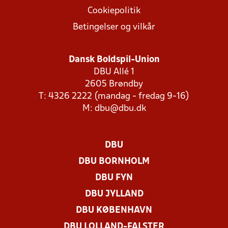
Cookiepolitik
Betingelser og vilkår
Dansk Boldspil-Union
DBU Allé 1
2605 Brøndby
T: 4326 2222 (mandag - fredag 9-16)
M:
dbu@dbu.dk
DBU
DBU BORNHOLM
DBU FYN
DBU JYLLAND
DBU KØBENHAVN
DBU LOLLAND-FALSTER