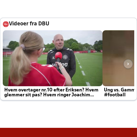
Videoer fra DBU
Hvem overtager nr.10 efter Eriksen? Hvem
Ung vs. Gamm
glemmer sit pas? Hvem ringer Joachim
#football
altid til efter kampe?