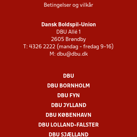
Betingelser og vilkår
Dansk Boldspil-Union
DBU Allé 1
2605 Brøndby
T: 4326 2222 (mandag - fredag 9-16)
M:
dbu@dbu.dk
DBU
DBU BORNHOLM
DBU FYN
DBU JYLLAND
DBU KØBENHAVN
DBU LOLLAND-FALSTER
DBU SJÆLLAND