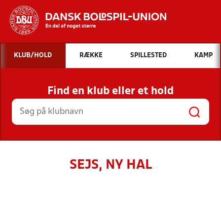
Hvad vil du søge efter?
KLUB/HOLD
RÆKKE
SPILLESTED
KAMP
INDHOLD OG NYHEDER
Find en klub eller et hold
STILLINGER, RESULTATER, KLUBBER OG
HOLD
SEJS, NY HAL