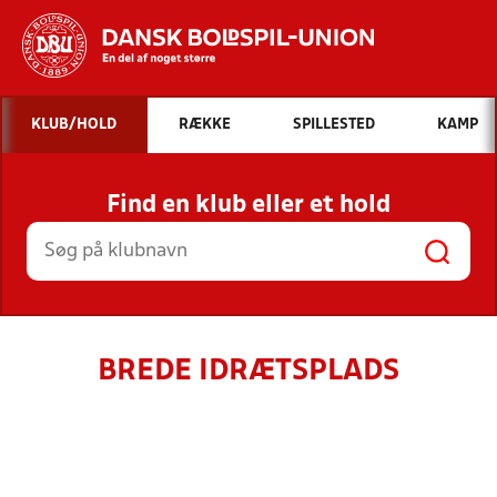
Hvad vil du søge efter?
KLUB/HOLD
RÆKKE
SPILLESTED
KAMP
INDHOLD OG NYHEDER
Find en klub eller et hold
STILLINGER, RESULTATER, KLUBBER OG
HOLD
BREDE IDRÆTSPLADS