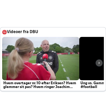
Videoer fra DBU
Hvem overtager nr.10 efter Eriksen? Hvem
Ung vs. Gamm
glemmer sit pas? Hvem ringer Joachim
#football
altid til efter kampe?