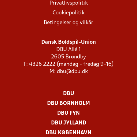
Privatlivspolitik
Cookiepolitik
Betingelser og vilkår
Dansk Boldspil-Union
DBU Allé 1
2605 Brøndby
T: 4326 2222 (mandag - fredag 9-16)
M:
dbu@dbu.dk
DBU
DBU BORNHOLM
DBU FYN
DBU JYLLAND
DBU KØBENHAVN