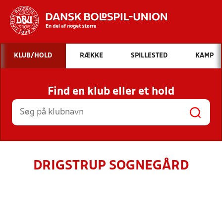
Hvad vil du søge efter?
KLUB/HOLD
RÆKKE
SPILLESTED
KAMP
INDHOLD OG NYHEDER
Find en klub eller et hold
STILLINGER, RESULTATER, KLUBBER OG
HOLD
DRIGSTRUP SOGNEGÅRD