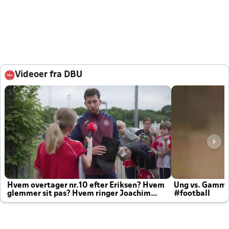
Videoer fra DBU
Hvem overtager nr.10 efter Eriksen? Hvem
Ung vs. Gamm
glemmer sit pas? Hvem ringer Joachim
#football
altid til efter kampe?