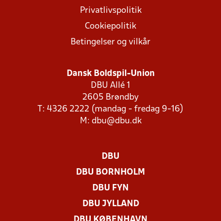
Privatlivspolitik
Cookiepolitik
Betingelser og vilkår
Dansk Boldspil-Union
DBU Allé 1
2605 Brøndby
T: 4326 2222 (mandag - fredag 9-16)
M:
dbu@dbu.dk
DBU
DBU BORNHOLM
DBU FYN
DBU JYLLAND
DBU KØBENHAVN