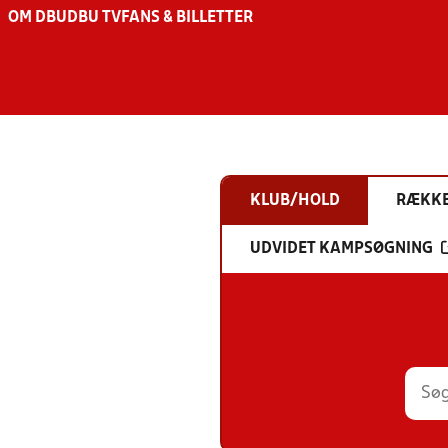
OM DBU
DBU TV
FANS & BILLETTER
KLUB/HOLD
RÆKK
UDVIDET KAMPSØGNING