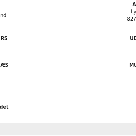
A
N
Ly
and
827
ØRS
U
RÆS
MU
edet