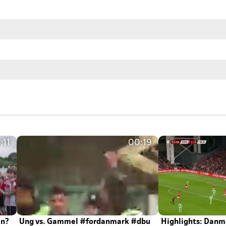
:11
00:19
en?
Ung vs. Gammel #fordanmark #dbu
Highlights: Danma