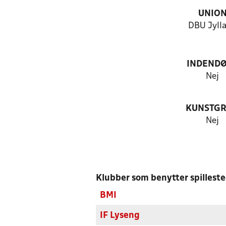
UNIO
DBU Jyll
INDEND
Nej
KUNSTG
Nej
Klubber som benytter spillest
BMI
IF Lyseng