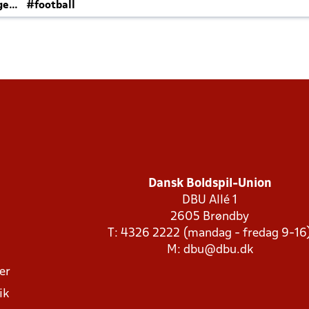
ger
#football
Dansk Boldspil-Union
DBU Allé 1
2605 Brøndby
T: 4326 2222 (mandag - fredag 9-16
M:
dbu@dbu.dk
ger
ik