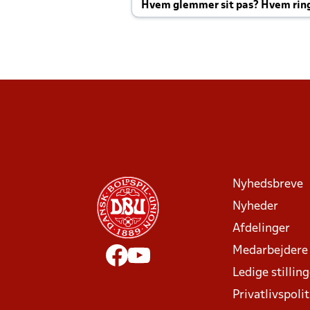
Hvem glemmer sit pas? Hvem rin
Joachim altid til efter kampe?
Nyhedsbreve
Nyheder
Afdelinger
Medarbejdere
Ledige stillin
Privatlivspolit