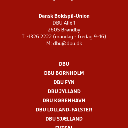
Dansk Boldspil-Union
DBU Allé 1
2605 Brøndby
T: 4326 2222 (mandag - fredag 9-16)
M:
dbu@dbu.dk
DBU
DBU BORNHOLM
DBU FYN
DBU JYLLAND
DBU KØBENHAVN
DBU LOLLAND-FALSTER
DBU SJÆLLAND