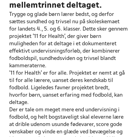
mellemtrinnet deltaget.
Trygge og glade børn lærer bedst, og derfor
sættes sundhed og trivsel nu på skoleskemaet
for landets 4., 5. og 6. klasser. Dette sker gennem
projektet '11 for Health', der giver børn
muligheden for at deltage i et dokumenteret
effektivt undervisningsforløb, der kombinerer
fodboldspil, sundhedsviden og trivsel blandt
kammeraterne.
'11 for Health' er for alle. Projektet er
nemt at gå
til for alle lærere, uanset deres kendskab til
fodbold.
Ligeledes favner projektet bredt,
hvorfor børn, uanset erfaring med fodbold, kan
deltage.
Der er tale om meget mere end undervisning i
fodbold, og helt bogstaveligt skal eleverne lære
at drible udenom usunde fødevarer, score gode
venskaber og vinde en glæde ved bevægelse og