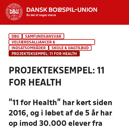
Hvad vil du søge efter?
DBU
SAMFUNDSANSVAR
INDHOLD OG NYHEDER
VELFÆRDSALLIANCER &
KOMMUNESAMARBEJDER
INDSATSOMRÅDER
SKOLE & DAGTILBUD
STILLINGER, RESULTATER, KLUBBER OG
PROJEKTEKSEMPEL: 11 FOR HEALTH
HOLD
PROJEKTEKSEMPEL: 11
FOR HEALTH
"11 for Health" har kørt siden
2016, og i løbet af de 5 år har
op imod 30.000 elever fra