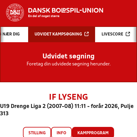
Hvad vil du søge efter?
B NÆR DIG
UDVIDET KAMPSØGNING
LIVESCORE
INDHOLD OG NYHEDER
Udvidet søgning
STILLINGER, RESULTATER, KLUBBER OG
HOLD
Foretag din udvidede søgning herunder.
IF LYSENG
U19 Drenge Liga 2 (2007-08) 11:11 - forår 2026, Pulje
313
STILLING
INFO
KAMPPROGRAM