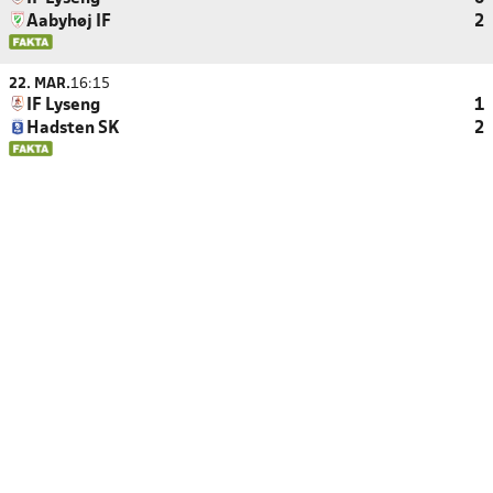
Aabyhøj IF
2
22. MAR.
16:15
IF Lyseng
1
Hadsten SK
2