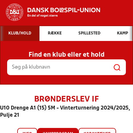
Hvad vil du søge efter?
KLUB/HOLD
RÆKKE
SPILLESTED
KAMP
INDHOLD OG NYHEDER
Find en klub eller et hold
STILLINGER, RESULTATER, KLUBBER OG
HOLD
BRØNDERSLEV IF
U10 Drenge A1 (15) 5M - Vinterturnering 2024/2025,
Pulje 21