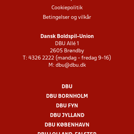
Cookiepolitik
Betingelser og vilkår
Dansk Boldspil-Union
DBU Allé 1
2605 Brøndby
T: 4326 2222 (mandag - fredag 9-16)
M:
dbu@dbu.dk
DBU
DBU BORNHOLM
DBU FYN
DBU JYLLAND
DBU KØBENHAVN