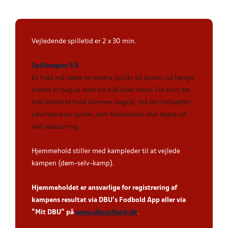
Vejledende spilletid er 2 x 30 min.
Spilleregler 5:5
Et hold må sætte én ekstra spiller på banen, så længe
holdet er bagud med tre mål eller mere. For hver tre
mål ekstra et hold kommer bagud, må der indsættes
yderligere en spiller, som tilsvarende skal tages ud
ved reducering
.
Hjemmehold stiller med kampleder til at vejlede
kampen (døm-selv-kamp).
Hjemmeholdet er ansvarlige for registrering af
kampens resultat via DBU’s Fodbold App eller via
”Mit DBU” på
www.dbujylland.dk
.