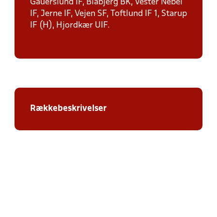
Gauerslund IF, Blåbjerg BK, Vester Nebel
IF, Jerne IF, Vejen SF, Toftlund IF 1, Starup
IF (H), Hjordkær UIF.
Rækkebeskrivelser