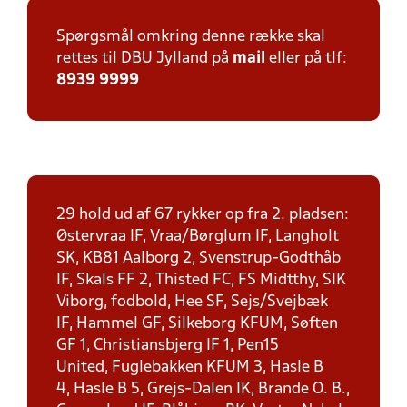
Spørgsmål omkring denne række skal
rettes til DBU Jylland på
mail
eller på tlf:
8939 9999
29 hold ud af 67 rykker op fra 2. pladsen:
Østervraa IF, Vraa/Børglum IF, Langholt
SK, KB81 Aalborg 2, Svenstrup-Godthåb
IF, Skals FF 2, Thisted FC, FS Midtthy, SIK
Viborg, fodbold, Hee SF, Sejs/Svejbæk
IF, Hammel GF, Silkeborg KFUM, Søften
GF 1, Christiansbjerg IF 1, Pen15
United, Fuglebakken KFUM 3, Hasle B
4, Hasle B 5, Grejs-Dalen IK, Brande O. B.,