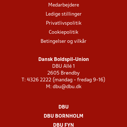
Medarbejdere
Ledige stillinger
Privatlivspolitik
Cookiepolitik
Betingelser og vilkår
Dansk Boldspil-Union
DBU Allé 1
2605 Brøndby
T: 4326 2222 (mandag - fredag 9-16)
M:
dbu@dbu.dk
DBU
DBU BORNHOLM
DBU FYN