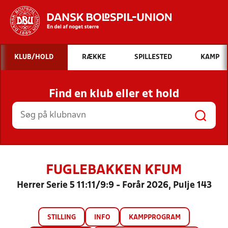
Hvad vil du søge efter?
KLUB/HOLD
RÆKKE
SPILLESTED
KAMP
INDHOLD OG NYHEDER
Find en klub eller et hold
STILLINGER, RESULTATER, KLUBBER OG
HOLD
FUGLEBAKKEN KFUM
Herrer Serie 5 11:11/9:9 - Forår 2026, Pulje 143
STILLING
INFO
KAMPPROGRAM