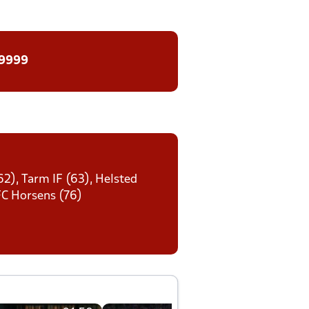
 9999
62), Tarm IF (63), Helsted
FC Horsens (76)