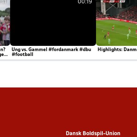
:11
00:19
en?
Ung vs. Gammel #fordanmark #dbu
Highlights: Danma
ger
#football
Dansk Boldspil-Union