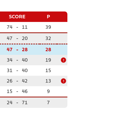
SCORE
P
74
-
11
39
47
-
20
32
47
-
28
28
34
-
40
19
!
31
-
40
15
26
-
42
13
!
15
-
46
9
24
-
71
7