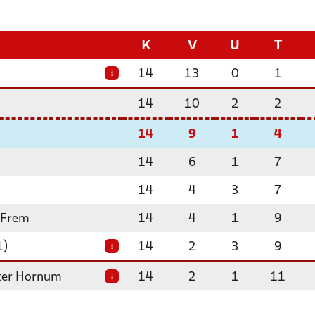
K
V
U
T
14
13
0
1
i
14
10
2
2
14
9
1
4
14
6
1
7
14
4
3
7
 Frem
14
4
1
9
1)
14
2
3
9
i
ter Hornum
14
2
1
11
i