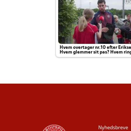
05
Hvem overtager nr.10 efter Eriks
Hvem glemmer sit pas? Hvem rin
Joachim altid til efter kampe?
Nyhedsbreve