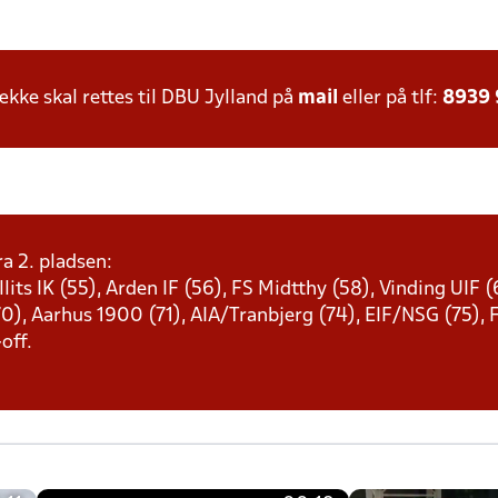
ke skal rettes til DBU Jylland på
mail
eller på tlf:
8939
a 2. pladsen:
its IK (55), Arden IF (56), FS Midtthy (58), Vinding UIF (
0), Aarhus 1900 (71), AIA/Tranbjerg (74), EIF/NSG (75), 
off.