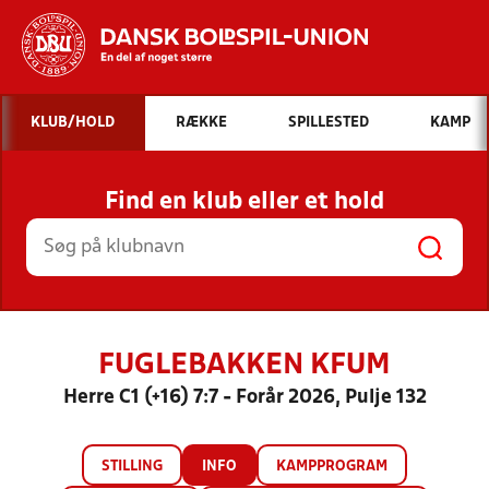
Hvad vil du søge efter?
KLUB/HOLD
RÆKKE
SPILLESTED
KAMP
INDHOLD OG NYHEDER
Find en klub eller et hold
STILLINGER, RESULTATER, KLUBBER OG
HOLD
FUGLEBAKKEN KFUM
Herre C1 (+16) 7:7 - Forår 2026, Pulje 132
STILLING
INFO
KAMPPROGRAM