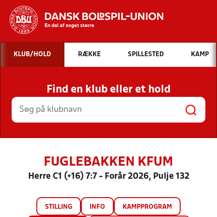
Hvad vil du søge efter?
KLUB/HOLD
RÆKKE
SPILLESTED
KAMP
INDHOLD OG NYHEDER
Find en klub eller et hold
STILLINGER, RESULTATER, KLUBBER OG
HOLD
FUGLEBAKKEN KFUM
Herre C1 (+16) 7:7 - Forår 2026, Pulje 132
STILLING
INFO
KAMPPROGRAM