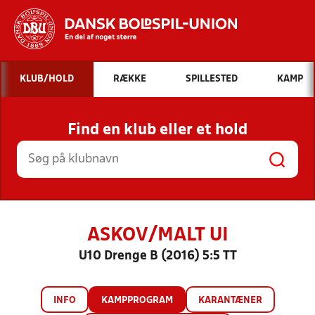
Hvad vil du søge efter?
KLUB/HOLD
RÆKKE
SPILLESTED
KAMP
INDHOLD OG NYHEDER
Find en klub eller et hold
STILLINGER, RESULTATER, KLUBBER OG
HOLD
ASKOV/MALT UI
U10 Drenge B (2016) 5:5 TT
INFO
KAMPPROGRAM
KARANTÆNER