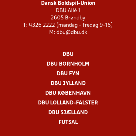
Dansk Boldspil-Union
DBU Allé 1
2605 Brøndby
T: 4326 2222 (mandag - fredag 9-16)
M:
dbu@dbu.dk
DBU
DBU BORNHOLM
DBU FYN
DBU JYLLAND
DBU KØBENHAVN
DBU LOLLAND-FALSTER
DBU SJÆLLAND
FUTSAL