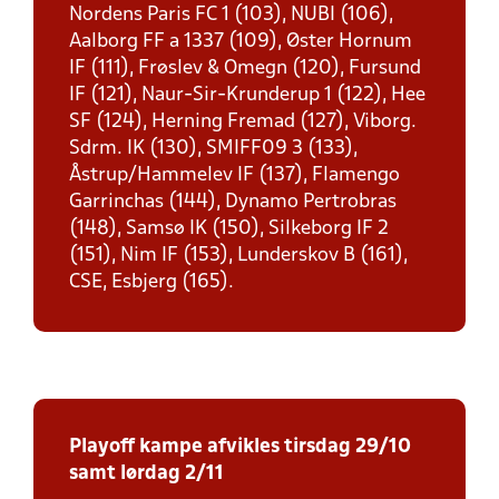
Nordens Paris FC 1 (103), NUBI (106),
Aalborg FF a 1337 (109), Øster Hornum
IF (111), Frøslev & Omegn (120), Fursund
IF (121), Naur-Sir-Krunderup 1 (122), Hee
SF (124), Herning Fremad (127), Viborg.
Sdrm. IK (130), SMIFF09 3 (133),
Åstrup/Hammelev IF (137), Flamengo
Garrinchas (144), Dynamo Pertrobras
(148), Samsø IK (150), Silkeborg IF 2
(151), Nim IF (153), Lunderskov B (161),
CSE, Esbjerg (165).
Playoff kampe afvikles tirsdag 29/10
samt lørdag 2/11