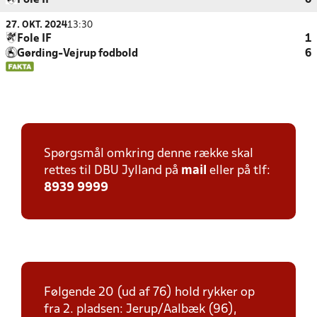
Fole IF
0
27. OKT. 2024
13:30
Fole IF
1
Gørding-Vejrup fodbold
6
Spørgsmål omkring denne række skal
rettes til DBU Jylland på
mail
eller på tlf:
8939 9999
Følgende 20 (ud af 76) hold rykker op
fra 2. pladsen: Jerup/Aalbæk (96),