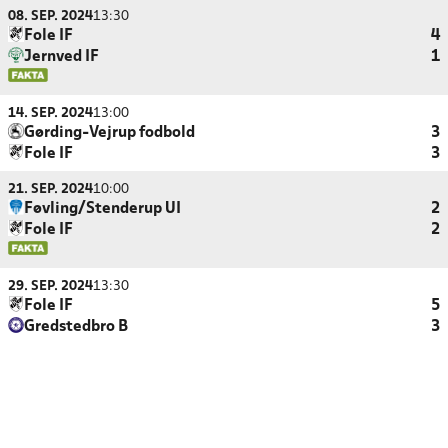
08. SEP. 2024
13:30
Fole IF
4
Jernved IF
1
14. SEP. 2024
13:00
Gørding-Vejrup fodbold
3
Fole IF
3
21. SEP. 2024
10:00
Føvling/Stenderup UI
2
Fole IF
2
29. SEP. 2024
13:30
Fole IF
5
Gredstedbro B
3