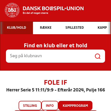
Hvad vil du søge efter?
KLUB/HOLD
RÆKKE
SPILLESTED
KAMP
INDHOLD OG NYHEDER
Find en klub eller et hold
STILLINGER, RESULTATER, KLUBBER OG
HOLD
FOLE IF
Herrer Serie 5 11:11/9:9 - Efterår 2024, Pulje 166
STILLING
INFO
KAMPPROGRAM