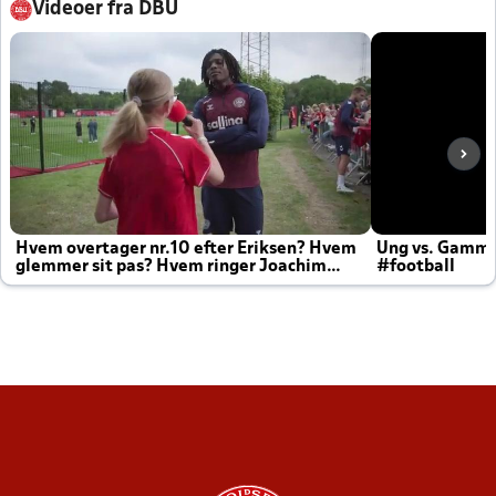
Videoer fra DBU
Hvem overtager nr.10 efter Eriksen? Hvem
Ung vs. Gamm
glemmer sit pas? Hvem ringer Joachim
#football
altid til efter kampe?