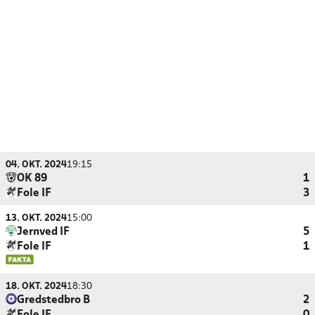
04. OKT. 2024
19:15
OK 89
1
Fole IF
3
13. OKT. 2024
15:00
Jernved IF
5
Fole IF
1
18. OKT. 2024
18:30
Gredstedbro B
2