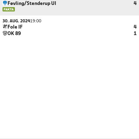
Føvling/Stenderup UI
4
30. AUG. 2024
19:00
Fole IF
4
OK 89
1