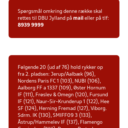
Spørgsmål omkring denne række skal
rettes til DBU Jylland på
mail
eller på tlf:
8939 9999
Følgende 20 (ud af 76) hold rykker op
fra 2. pladsen: Jerup/Aalbæk (96),
Nordens Paris FC 1 (103), NUBI (106),
Aalborg FF a 1337 (109), Øster Hornum
IF (111), Frøslev & Omegn (120), Fursund
IF (121), Naur-Sir-Krunderup 1 (122), Hee
SF (124), Herning Fremad (127), Viborg.
Sdrm. IK (130), SMIFF09 3 (133),
Åstrup/Hammelev IF (137), Flamengo