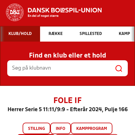
Hvad vil du søge efter?
KLUB/HOLD
RÆKKE
SPILLESTED
KAMP
INDHOLD OG NYHEDER
Find en klub eller et hold
STILLINGER, RESULTATER, KLUBBER OG
HOLD
FOLE IF
Herrer Serie 5 11:11/9:9 - Efterår 2024, Pulje 166
STILLING
INFO
KAMPPROGRAM