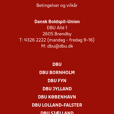
Betingelser og vilkår
Dansk Boldspil-Union
DBU Allé 1
2605 Brøndby
T: 4326 2222 (mandag - fredag 9-16)
M:
dbu@dbu.dk
DBU
DBU BORNHOLM
DBU FYN
DBU JYLLAND
DBU KØBENHAVN
DBU LOLLAND-FALSTER
DBU SJÆLLAND