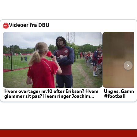
Videoer fra DBU
Hvem overtager nr.10 efter Eriksen? Hvem
Ung vs. Gamm
glemmer sit pas? Hvem ringer Joachim
#football
altid til efter kampe?