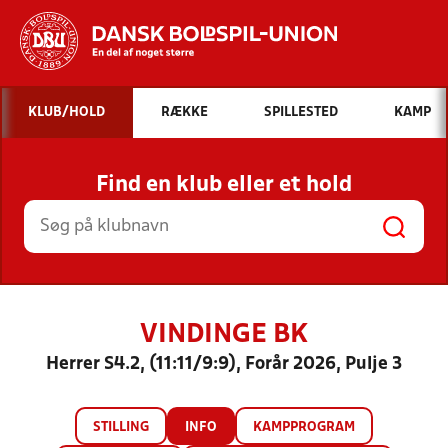
Hvad vil du søge efter?
KLUB/HOLD
RÆKKE
SPILLESTED
KAMP
INDHOLD OG NYHEDER
Find en klub eller et hold
STILLINGER, RESULTATER, KLUBBER OG
HOLD
VINDINGE BK
Herrer S4.2, (11:11/9:9), Forår 2026, Pulje 3
STILLING
INFO
KAMPPROGRAM